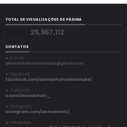
TOTAL DE VISUALIZAÇÕES DE PÁGINA
25,967,112
CONTATOS
► E-mail:
alemanhafutebolclube@gmail.com
► Facebook:
facebook.com/alemanhafutebolclube/
► Twitter/X:
x.com/alemanhafc_
► Instagram:
instagram.com/alemanhafc/
► WhatsApp: