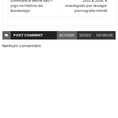
Dortmund e vence seu 1º
2002 e 2006, é
jogo na história da
investigado por divulgar
Bundesliga
pornografia infantil
POST
COMMENT
BLOGGER
DISQUS
FACEBOOK
Nenhum comentário