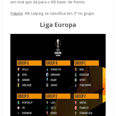
um rival que dá para o RB bater de frente.
Palpite
: RB Leipzig se classifica em 2º no grupo
Liga Europa