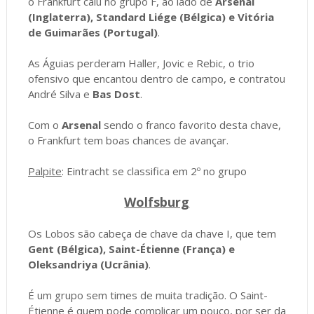
o Frankfurt caiu no grupo F, ao lado de
Arsenal
(Inglaterra), Standard Liége (Bélgica) e Vitória
de Guimarães (Portugal)
.
As Águias perderam Haller, Jovic e Rebic, o trio
ofensivo que encantou dentro de campo, e contratou
André Silva e
Bas Dost
.
Com o
Arsenal
sendo o franco favorito desta chave,
o Frankfurt tem boas chances de avançar.
Palpite
: Eintracht se classifica em 2º no grupo
Wolfsburg
Os Lobos são cabeça de chave da chave I, que tem
Gent (Bélgica), Saint-Étienne (França) e
Oleksandriya (Ucrânia)
.
É um grupo sem times de muita tradição. O Saint-
Étienne é quem pode complicar um pouco, por ser da