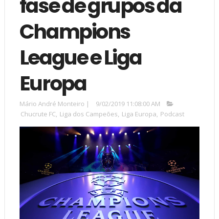
fase de grupos da
Champions
League e Liga
Europa
Mário André Monteiro
|
9/02/2019 11:08:00 AM
Chucrute FC
,
Liga dos Campeões
,
Liga Europa
,
Podcast