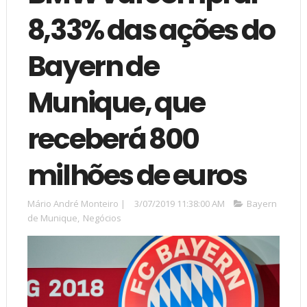
8,33% das ações do
Bayern de
Munique, que
receberá 800
milhões de euros
Mário André Monteiro
|
3/07/2019 11:38:00 AM
Bayern
de Munique
,
Negócios