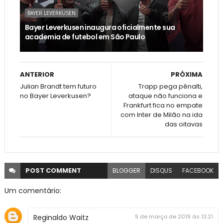
BAYER LEVERKUSEN
Bayer Leverkusen inaugura oficialmente sua
academia de futebol em São Paulo
ANTERIOR
PRÓXIMA
Julian Brandt tem futuro
Trapp pega pênalti,
no Bayer Leverkusen?
ataque não funciona e
Frankfurt fica no empate
com Inter de Milão na ida
das oitavas
POST
COMMENT
BLOGGER
DISQUS
FACEBOOK
Um comentário:
Reginaldo Waitz
9 de março de 2019 às 13:21