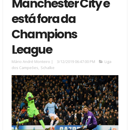
Manchester City e
está fora da
Champions
League
Mário André Monteiro
|
3/12/2019 06:47:00 PM
Liga
dos Campeões
,
Schalke