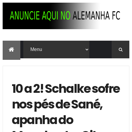
10 a 2! Schalke sofre
nos pés de Sané,
apanha do