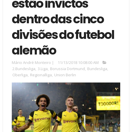
estão invictos
dentro das cinco
divisões do futebol
alemão
Mário André Monteiro
|
11/13/2018 10:08:00 AM
2.Bundesliga
,
3.Liga
,
Borussia Dortmund
,
Bundesliga
,
Oberliga
,
Regionalliga
,
Union Berlin