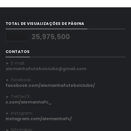
TOTAL DE VISUALIZAÇÕES DE PÁGINA
25,975,500
CONTATOS
► E-mail:
alemanhafutebolclube@gmail.com
► Facebook:
facebook.com/alemanhafutebolclube/
► Twitter/X:
x.com/alemanhafc_
► Instagram:
instagram.com/alemanhafc/
► WhatsApp: