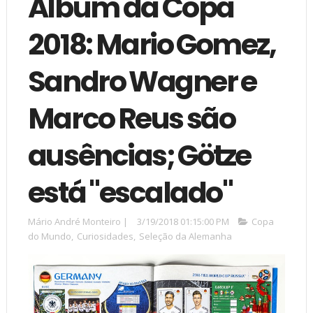
Álbum da Copa
2018: Mario Gomez,
Sandro Wagner e
Marco Reus são
ausências; Götze
está "escalado"
Mário André Monteiro
|
3/19/2018 01:15:00 PM
Copa
do Mundo
,
Curiosidades
,
Seleção da Alemanha