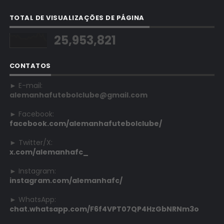
TOTAL DE VISUALIZAÇÕES DE PÁGINA
25,953,821
CONTATOS
► E-mail:
alemanhafutebolclube@gmail.com
► Facebook:
facebook.com/alemanhafutebolclube/
► Twitter/X:
x.com/alemanhafc_
► Instagram:
instagram.com/alemanhafc/
► WhatsApp:
chat.whatsapp.com/F6f4VPT07QP4HzGbNRNm3o