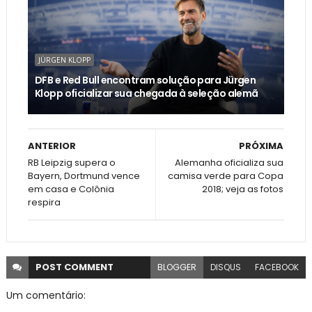
JÜRGEN KLOPP
DFB e Red Bull encontram solução para Jürgen
Klopp oficializar sua chegada à seleção alemã
ANTERIOR
PRÓXIMA
RB Leipzig supera o
Alemanha oficializa sua
Bayern, Dortmund vence
camisa verde para Copa
em casa e Colônia
2018; veja as fotos
respira
POST
COMMENT
BLOGGER
DISQUS
FACEBOOK
Um comentário: