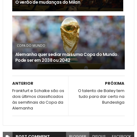
O verão de mudanças do Milan
COPA DO MUNDO
Alemanha quer sediar mais uma Copa do Mundo.
Pode ser em 2038 ou 2042
ANTERIOR
PRÓXIMA
Frankfurt e Schalke são os
O talento de Bailey tem
dois últimos classificados
tudo para dar certo na
às semifinais da Copa da
Bundesliga
Alemanha
POST
COMMENT
BLOGGER
DISQUS
FACEBOOK