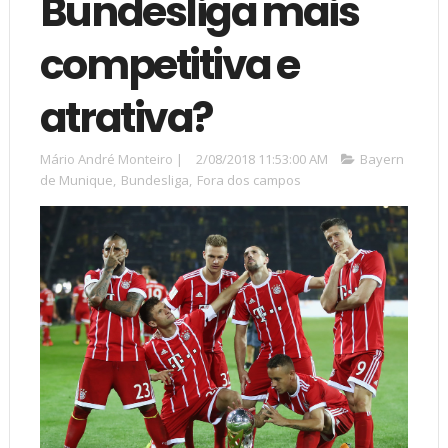
Bundesliga mais
competitiva e
atrativa?
Mário André Monteiro
|
2/08/2018 11:53:00 AM
Bayern
de Munique
,
Bundesliga
,
Fora dos campos