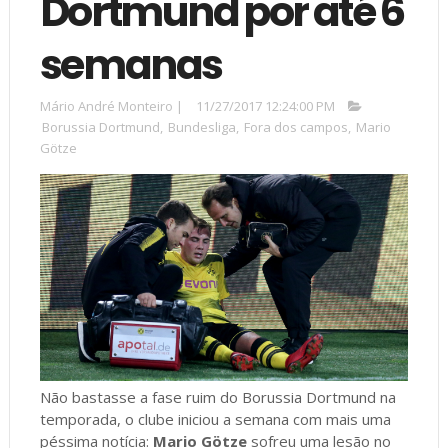
Dortmund por até 6
semanas
Mário André Monteiro
|
11/27/2017 12:24:00 PM
Borussia Dortmund
,
Bundesliga
,
Fora dos campos
,
Mario
Götze
Não bastasse a fase ruim do Borussia Dortmund na
temporada, o clube iniciou a semana com mais uma
péssima notícia:
Mario Götze
sofreu uma lesão no