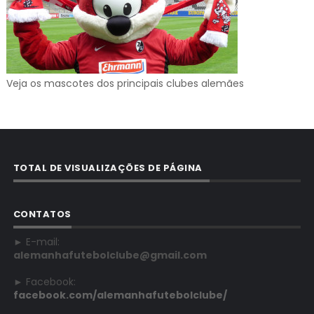
Veja os mascotes dos principais clubes alemães
TOTAL DE VISUALIZAÇÕES DE PÁGINA
CONTATOS
► E-mail:
alemanhafutebolclube@gmail.com
► Facebook:
facebook.com/alemanhafutebolclube/