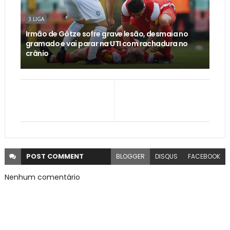
3.LIGA
Irmão de Götze sofre grave lesão, desmaia no
gramado e vai parar na UTI com rachadura no
crânio
POST
COMMENT
BLOGGER
DISQUS
FACEBOOK
Nenhum comentário