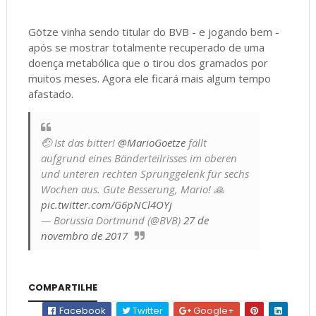
Götze vinha sendo titular do BVB - e jogando bem -
após se mostrar totalmente recuperado de uma
doença metabólica que o tirou dos gramados por
muitos meses. Agora ele ficará mais algum tempo
afastado.
🤕 Ist das bitter!
@MarioGoetze
fällt
aufgrund eines Bänderteilrisses im oberen
und unteren rechten Sprunggelenk für sechs
Wochen aus. Gute Besserung, Mario! 🙏
pic.twitter.com/G6pNCl4OYj
— Borussia Dortmund (@BVB)
27 de
novembro de 2017
COMPARTILHE
Facebook
Twitter
Google+