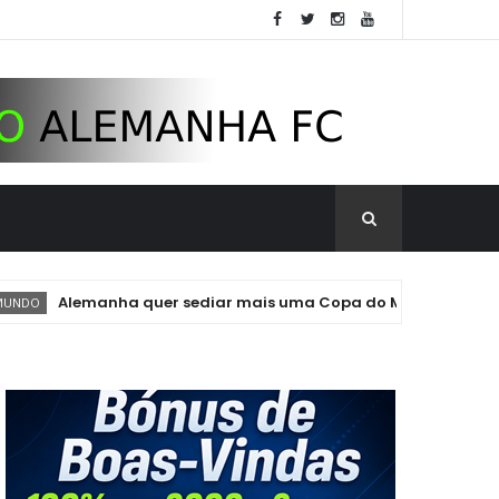
lemanha quer sediar mais uma Copa do Mundo. Pode ser em 20