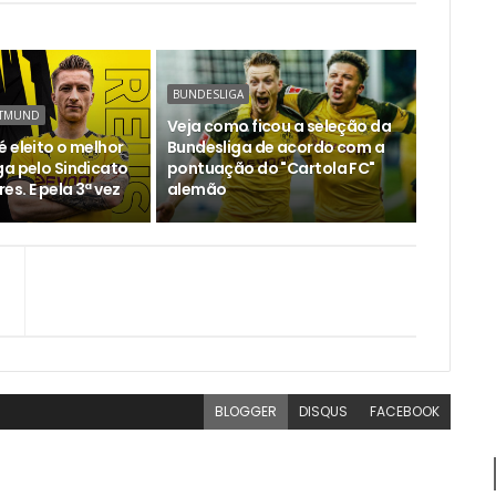
BUNDESLIGA
RTMUND
Veja como ficou a seleção da
 eleito o melhor
Bundesliga de acordo com a
ga pelo Sindicato
pontuação do "Cartola FC"
s. E pela 3ª vez
alemão
BLOGGER
DISQUS
FACEBOOK