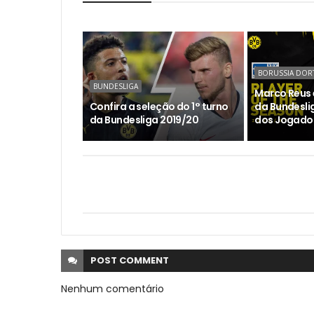
BORUSSIA DO
BUNDESLIGA
Marco Reus é
Confira a seleção do 1° turno
da Bundesli
da Bundesliga 2019/20
dos Jogadore
POST
COMMENT
Nenhum comentário