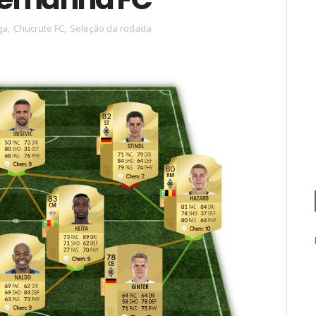
ga
,
Chucrute FC
,
Seleção da rodada