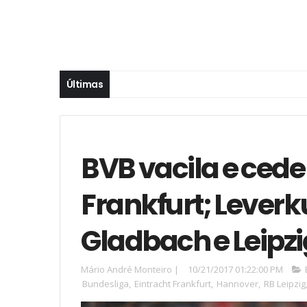
Últimas
BVB vacila e ced
Frankfurt; Leverk
Gladbach e Leipzi
Mário André Monteiro
|
10/21/2017 01:22:00 PM
Bundesliga
,
Eintracht Frankfurt
,
Hannover
,
RB Leipzig