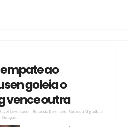
e empate ao
usen goleia o
g vence outra
Bayer Leverkusen
,
Borussia Dortmund
,
Borussia M'gladbach
,
,
Stuttgart