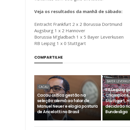
Veja os resultados da manhã de sábado:
Eintracht Frankfurt 2 x 2 Borussia Dortmund
Augsburg 1 x 2 Hannover
Borussia M'gladbach 1 x 5 Bayer Leverkusen
RB Leipzig 1 x 0 Stuttgart
COMPARTILHE
BAYER LEVERKU
CACAU
RB Leipzig 
Cacau critica gestão na
Champions,
seleção alemã ao falar de
Stuttgart, 
Manuel Neuer e elogia postura
decidirão n
de Ancelotti no Brasil
Bundesliga