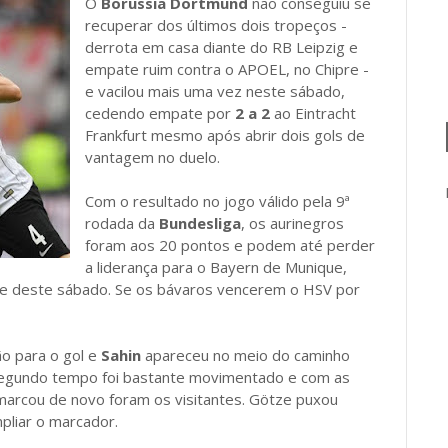
O
Borussia Dortmund
não conseguiu se
recuperar dos últimos dois tropeços -
derrota em casa diante do RB Leipzig e
empate ruim contra o APOEL, no Chipre -
e vacilou mais uma vez neste sábado,
cedendo empate por
2 a 2
ao Eintracht
Frankfurt mesmo após abrir dois gols de
vantagem no duelo.
Com o resultado no jogo válido pela 9ª
rodada da
Bundesliga
, os aurinegros
foram aos 20 pontos e podem até perder
a liderança para o Bayern de Munique,
e deste sábado. Se os bávaros vencerem o HSV por
ão para o gol e
Sahin
apareceu no meio do caminho
o segundo tempo foi bastante movimentado e com as
arcou de novo foram os visitantes. Götze puxou
pliar o marcador.