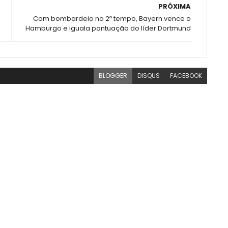
PRÓXIMA
Com bombardeio no 2º tempo, Bayern vence o
Hamburgo e iguala pontuação do líder Dortmund
BLOGGER
DISQUS
FACEBOOK