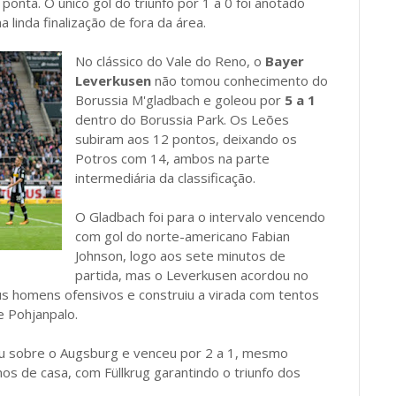
ponta. O único gol do triunfo por 1 a 0 foi anotado
 linda finalização de fora da área.
No clássico do Vale do Reno, o
Bayer
Leverkusen
não tomou conhecimento do
Borussia M'gladbach e goleou por
5 a 1
dentro do Borussia Park. Os Leões
subiram aos 12 pontos, deixando os
Potros com 14, ambos na parte
intermediária da classificação.
O Gladbach foi para o intervalo vencendo
com gol do norte-americano Fabian
Johnson, logo aos sete minutos de
partida, mas o Leverkusen acordou no
s homens ofensivos e construiu a virada com tentos
 e Pohjanpalo.
ou sobre o Augsburg e venceu por 2 a 1, mesmo
os de casa, com Füllkrug garantindo o triunfo dos