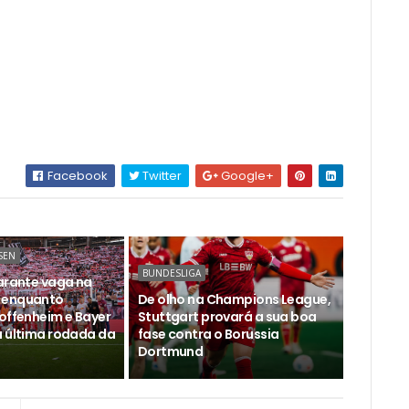
Facebook
Twitter
Google+
SEN
BUNDESLIGA
garante vaga na
 enquanto
De olho na Champions League,
Hoffenheim e Bayer
Stuttgart provará a sua boa
a última rodada da
fase contra o Borussia
Dortmund