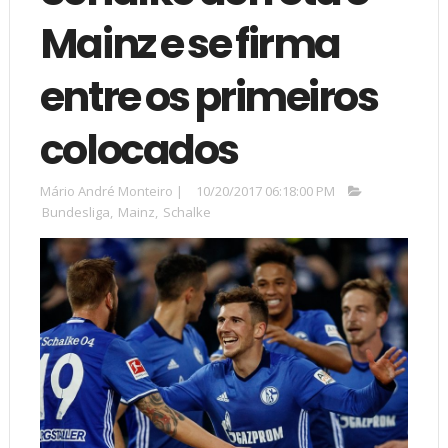
Mainz e se firma
entre os primeiros
colocados
Mário André Monteiro
|
10/20/2017 06:18:00 PM
Bundesliga
,
Mainz
,
Schalke