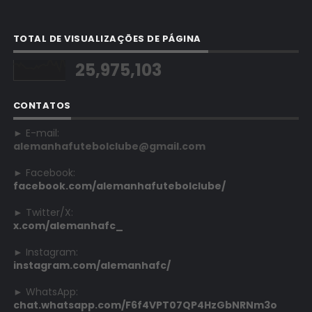
TOTAL DE VISUALIZAÇÕES DE PÁGINA
25,975,103
CONTATOS
► E-mail:
alemanhafutebolclube@gmail.com
► Facebook:
facebook.com/alemanhafutebolclube/
► Twitter/X:
x.com/alemanhafc_
► Instagram:
instagram.com/alemanhafc/
► WhatsApp:
chat.whatsapp.com/F6f4VPT07QP4HzGbNRNm3o