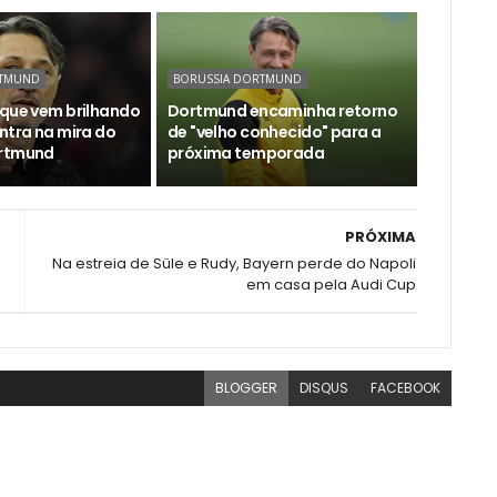
RTMUND
BORUSSIA DORTMUND
 que vem brilhando
Dortmund encaminha retorno
ntra na mira do
de "velho conhecido" para a
ortmund
próxima temporada
PRÓXIMA
Na estreia de Süle e Rudy, Bayern perde do Napoli
em casa pela Audi Cup
BLOGGER
DISQUS
FACEBOOK