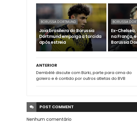
BORUSSIA DORTMUND
BORUSSIA DO
Joia brasileira do Borussia
Ex-Chelsea,
Dortmund empolga a torcida
na França, e
após estreia
Borussia D
ANTERIOR
Dembélé discute com Bürki, parte para cima do
goleiro e é contido por outros atletas do BVB
POST
COMMENT
Nenhum comentário