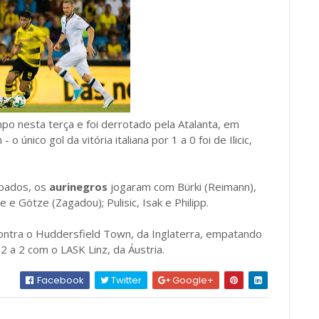
 nesta terça e foi derrotado pela Atalanta, em
o único gol da vitória italiana por 1 a 0 foi de Ilicic,
upados, os
aurinegros
jogaram com Bürki (Reimann),
e Götze (Zagadou); Pulisic, Isak e Philipp.
ontra o Huddersfield Town, da Inglaterra, empatando
2 a 2 com o LASK Linz, da Áustria.
Facebook
Twitter
Google+