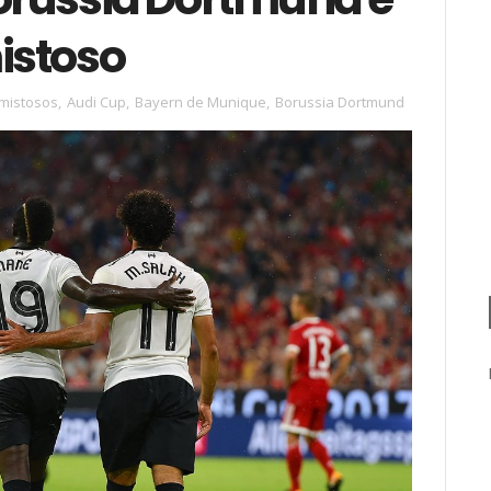
istoso
mistosos
,
Audi Cup
,
Bayern de Munique
,
Borussia Dortmund