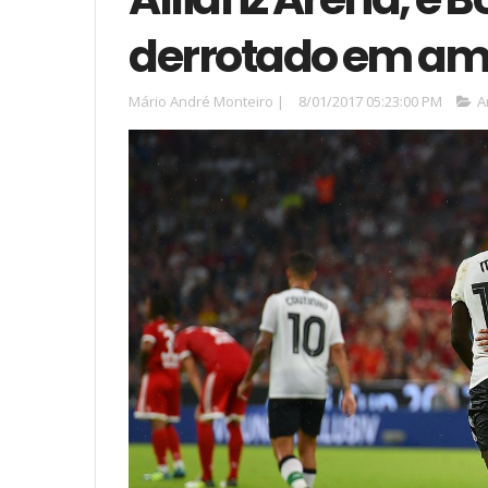
derrotado em am
Mário André Monteiro
|
8/01/2017 05:23:00 PM
A