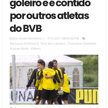
goleiro e é contido
por outros atletas
do BVB
Mário André Monteiro
|
7/31/2017 08:05:00 PM
Borussia Dortmund
,
Fora dos campos
,
Ousmane Dembélé
,
Roman Bürki
,
Vídeos