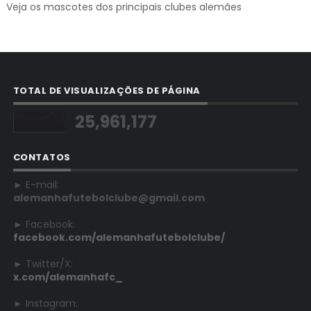
Veja os mascotes dos principais clubes alemães
TOTAL DE VISUALIZAÇÕES DE PÁGINA
25,961,177
CONTATOS
► E-mail:
alemanhafutebolclube@gmail.com
► Facebook:
facebook.com/alemanhafutebolclube/
► Twitter/X:
x.com/alemanhafc_
► Instagram: