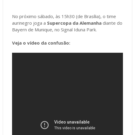
No próximo sábado, às 15h30 (de Brasília), o time
aurinegro joga a
Supercopa da Alemanha
diante do
Bayern de Munique, no Signal Iduna Park.
Veja o vídeo da confusão: