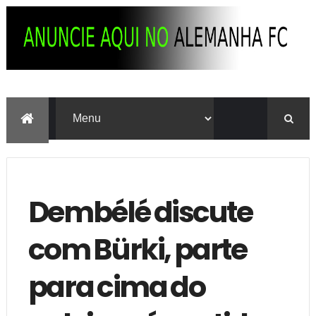
Dembélé discute
com Bürki, parte
para cima do