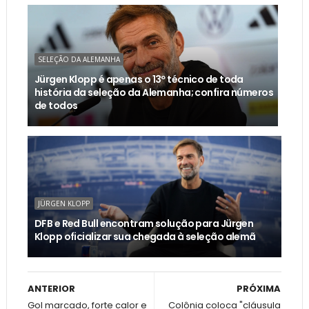
SELEÇÃO DA ALEMANHA
Jürgen Klopp é apenas o 13º técnico de toda
história da seleção da Alemanha; confira números
de todos
JÜRGEN KLOPP
DFB e Red Bull encontram solução para Jürgen
Klopp oficializar sua chegada à seleção alemã
ANTERIOR
PRÓXIMA
Gol marcado, forte calor e
Colônia coloca "cláusula