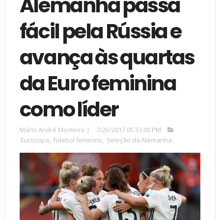
Alemanha passa
fácil pela Rússia e
avança às quartas
da Euro feminina
como líder
Mário André Monteiro
|
7/25/2017 05:33:00 PM
Eurocopa
,
futebol feminino
,
Seleção da Alemanha