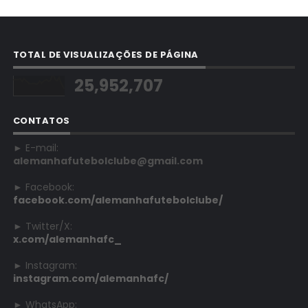
TOTAL DE VISUALIZAÇÕES DE PÁGINA
25,952,707
CONTATOS
► E-mail:
alemanhafutebolclube@gmail.com
► Facebook:
facebook.com/alemanhafutebolclube/
► Twitter/X:
x.com/alemanhafc_
► Instagram:
instagram.com/alemanhafc/
► WhatsApp: