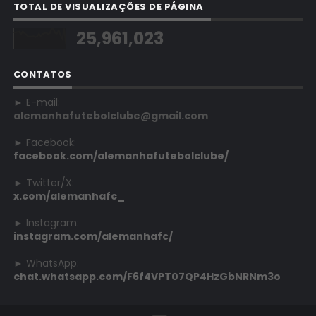
TOTAL DE VISUALIZAÇÕES DE PÁGINA
25,961,023
CONTATOS
► E-mail:
alemanhafutebolclube@gmail.com
► Facebook:
facebook.com/alemanhafutebolclube/
► Twitter/X:
x.com/alemanhafc_
► Instagram:
instagram.com/alemanhafc/
► WhatsApp:
chat.whatsapp.com/F6f4VPT07QP4HzGbNRNm3o