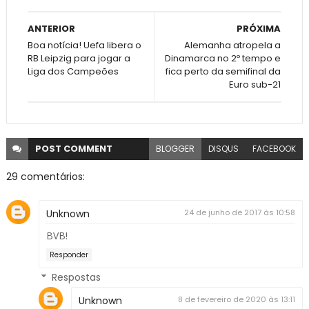
ANTERIOR
PRÓXIMA
Boa notícia! Uefa libera o
Alemanha atropela a
RB Leipzig para jogar a
Dinamarca no 2º tempo e
Liga dos Campeões
fica perto da semifinal da
Euro sub-21
POST
COMMENT
BLOGGER
DISQUS
FACEBOOK
29 comentários:
Unknown
24 de junho de 2017 às 10:58
BVB!
Responder
Respostas
Unknown
8 de fevereiro de 2020 às 13:11