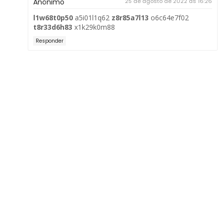
Anônimo
25 de agosto de 2022 às 16:26
l1w68t0p50
a5i01l1q62
z8r85a7l13
o6c64e7f02
t8r33d6h83
x1k29k0m88
Responder