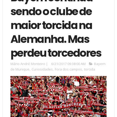
sendo o clube de
maior torcida na
Alemanha. Mas
perdeu torcedores
Mário André Monteiro
|
6/21/2017 09:38:00 AM
Bayern
de Munique
,
Curiosidades
,
Fora dos campos
,
torcida