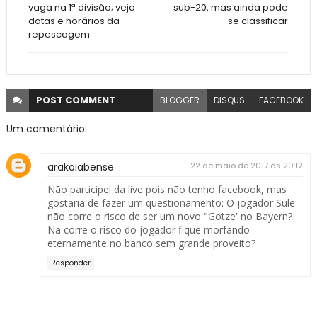
vaga na 1ª divisão; veja
sub-20, mas ainda pode
datas e horários da
se classificar
repescagem
POST
COMMENT
BLOGGER
DISQUS
FACEBOOK
Um comentário:
arakoiabense
22 de maio de 2017 às 20:12
Não participei da live pois não tenho facebook, mas
gostaria de fazer um questionamento: O jogador Sule
não corre o risco de ser um novo "Gotze' no Bayern?
Na corre o risco do jogador fique morfando
eternamente no banco sem grande proveito?
Responder