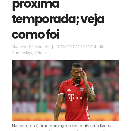
próxima
temporada; veja
como foi
Mário André Monteiro
|
5/22/2017 12:19:00 PM
Bundesliga
,
Vídeos
Na noite do último domingo rolou mais uma live na