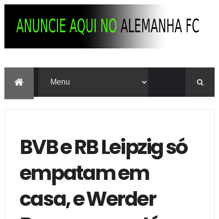
BVB e RB Leipzig só
empatam em
casa, e Werder