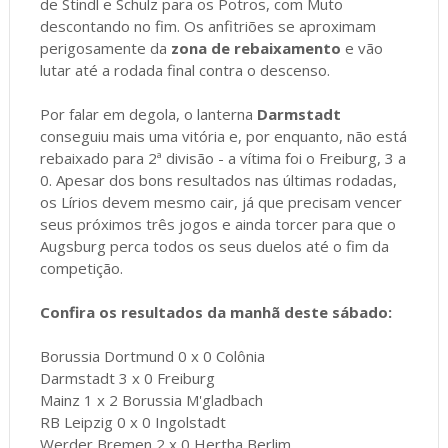
de Stindl e Schulz para os Potros, com Muto
descontando no fim. Os anfitriões se aproximam
perigosamente da
zona de rebaixamento
e vão
lutar até a rodada final contra o descenso.
Por falar em degola, o lanterna
Darmstadt
conseguiu mais uma vitória e, por enquanto, não está
rebaixado para 2ª divisão - a vítima foi o Freiburg, 3 a
0. Apesar dos bons resultados nas últimas rodadas,
os Lírios devem mesmo cair, já que precisam vencer
seus próximos três jogos e ainda torcer para que o
Augsburg perca todos os seus duelos até o fim da
competição.
Confira os resultados da manhã deste sábado:
Borussia Dortmund 0 x 0 Colônia
Darmstadt 3 x 0 Freiburg
Mainz 1 x 2 Borussia M'gladbach
RB Leipzig 0 x 0 Ingolstadt
Werder Bremen 2 x 0 Hertha Berlim