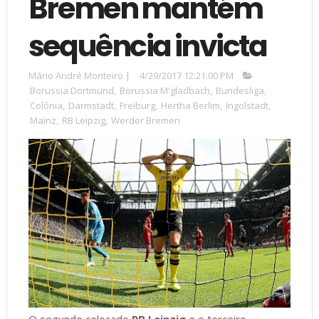
Bremen mantém
sequência invicta
Mário André Monteiro
|
4/29/2017 12:21:00 PM
Borussia Dortmund
,
Borussia M'gladbach
,
Bundesliga
,
Colônia
,
Darmstadt
,
Freiburg
,
Hertha Berlim
,
Ingolstadt
,
Mainz
,
RB Leipzig
,
Werder Bremen
O segundo colocado
RB Leipzig
e o terceiro