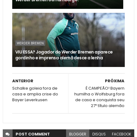
WERDER BREMEN
VIU ESSA? Jogador do Werder Bremen aparece
gordinho e imprensa alemã desce a lenha
ANTERIOR
PRÓXIMA
Schalke goleia fora de
É CAMPEÃO! Bayern
casa e amplia crise do
humilha o Wolfsburg fora
Bayer Leverkusen
de casa e conquista seu
27º título alemão
POST
COMMENT
BLOGGER
DISQUS
FACEBOOK