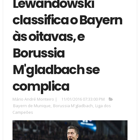
Lewandowski
classifica o Bayern
às oitavas, e
Borussia
M'gladbach se
complica
Mário André Monteiro
|
11/01/2016 07:33:00 PM
Bayern de Munique
,
Borussia M'gladbach
,
Liga dos
Campeões