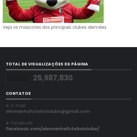
Veja os mascotes dos principais clubes alemães
TOTAL DE VISUALIZAÇÕES DE PÁGINA
25,987,830
CONTATOS
► E-mail:
alemanhafutebolclube@gmail.com
► Facebook:
facebook.com/alemanhafutebolclube/