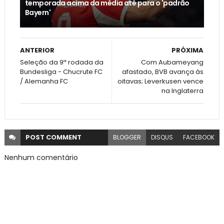
temporada acima da média até para o 'padrão
Bayern'
ANTERIOR
PRÓXIMA
Seleção da 9ª rodada da
Com Aubameyang
Bundesliga - Chucrute FC
afastado, BVB avança às
/ Alemanha FC
oitavas; Leverkusen vence
na Inglaterra
POST
COMMENT
BLOGGER
DISQUS
FACEBOOK
Nenhum comentário