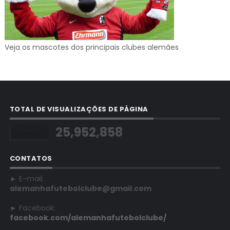
Veja os mascotes dos principais clubes alemães
TOTAL DE VISUALIZAÇÕES DE PÁGINA
25,952,858
CONTATOS
► E-mail:
alemanhafutebolclube@gmail.com
► Facebook:
facebook.com/alemanhafutebolclube/