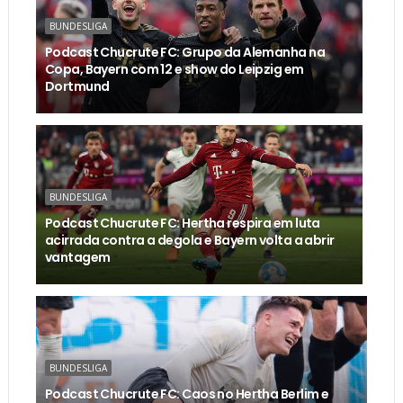
BUNDESLIGA
Podcast Chucrute FC: Grupo da Alemanha na
Copa, Bayern com 12 e show do Leipzig em
Dortmund
BUNDESLIGA
Podcast Chucrute FC: Hertha respira em luta
acirrada contra a degola e Bayern volta a abrir
vantagem
BUNDESLIGA
Podcast Chucrute FC: Caos no Hertha Berlim e