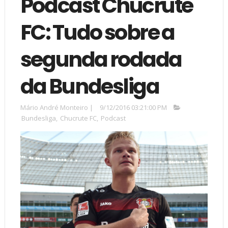
Podcast Chucrute
FC: Tudo sobre a
segunda rodada
da Bundesliga
Mário André Monteiro
|
9/12/2016 03:21:00 PM
Bundesliga
,
Chucrute FC
,
Podcast