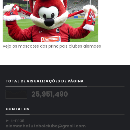
Veja os mascotes dos principais clubes alemães
TOTAL DE VISUALIZAÇÕES DE PÁGINA
25,951,490
CONTATOS
► E-mail:
alemanhafutebolclube@gmail.com