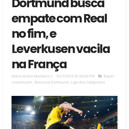
Dortmund busca
empate com Real
no fim, e
Leverkusen vacila
na França
Mário André Monteiro
|
9/27/2016 05:36:00 PM
Bayer
Leverkusen
,
Borussia Dortmund
,
Liga dos Campeões