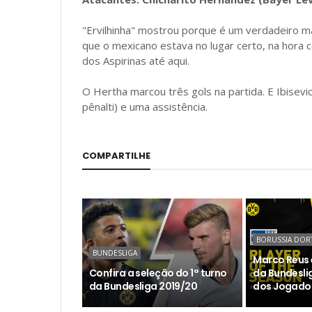
"Ervilhinha" mostrou porque é um verdadeiro ma
que o mexicano estava no lugar certo, na hora ce
dos Aspirinas até aqui.
O Hertha marcou três gols na partida. E Ibisevi
pênalti) e uma assistência.
COMPARTILHE
BORUSSIA DO
BUNDESLIGA
Marco Reus é
Confira a seleção do 1° turno
da Bundesli
da Bundesliga 2019/20
dos Jogadore