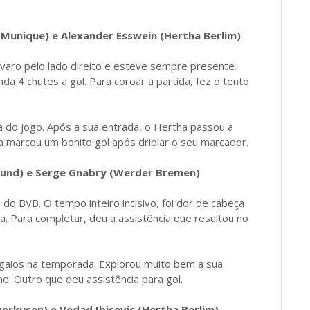
Munique) e Alexander Esswein (Hertha Berlim)
aro pelo lado direito e esteve sempre presente.
 4 chutes a gol. Para coroar a partida, fez o tento
 do jogo. Após a sua entrada, o Hertha passou a
da marcou um bonito gol após driblar o seu marcador.
und) e Serge Gnabry (Werder Bremen)
o BVB. O tempo inteiro incisivo, foi dor de cabeça
a. Para completar, deu a assistência que resultou no
pagaios na temporada. Explorou muito bem a sua
e. Outro que deu assistência para gol.
erkusen) e Vedad Ibisevic (Hertha Berlim)