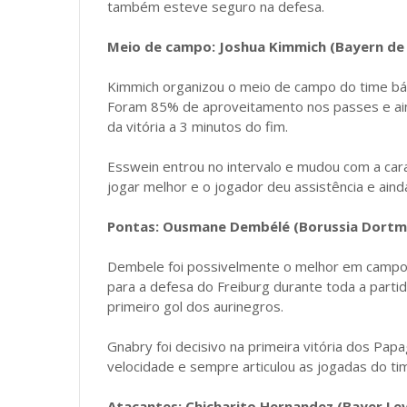
também esteve seguro na defesa.
Meio de campo: Joshua Kimmich (Bayern de 
Kimmich organizou o meio de campo do time báv
Foram 85% de aproveitamento nos passes e ainda
da vitória a 3 minutos do fim.
Esswein entrou no intervalo e mudou com a cara
jogar melhor e o jogador deu assistência e ain
Pontas: Ousmane Dembélé (Borussia Dortm
Dembele foi possivelmente o melhor em campo d
para a defesa do Freiburg durante toda a partid
primeiro gol dos aurinegros.
Gnabry foi decisivo na primeira vitória dos Pa
velocidade e sempre articulou as jogadas do tim
Atacantes: Chicharito Hernandez (Bayer Lev