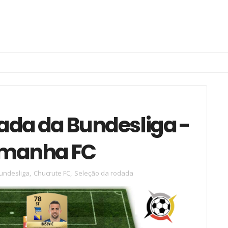
dada da Bundesliga -
lemanha FC
undesliga
,
Chucrute FC
,
Seleção da rodada