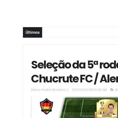
Últimas
Seleção da 5ª ro
Chucrute FC / A
Mário André Monteiro
|
9/27/2016 08:53:00 AM
B