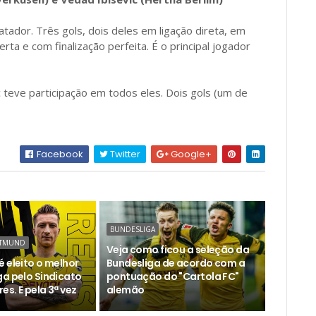
tador. Três gols, dois deles em ligação direta, em
rta e com finalização perfeita. É o principal jogador
c teve participação em todos eles. Dois gols (um de
Facebook
Twitter
Google+
BUNDESLIGA
RTMUND
Veja como ficou a seleção da
 eleito o melhor
Bundesliga de acordo com a
ga pelo Sindicato
pontuação do "Cartola FC"
s. E pela 3ª vez
alemão