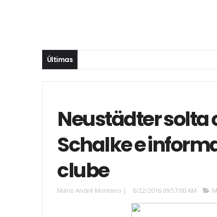
Últimas
Neustädter solta 
Schalke e informa
clube
Mário André Monteiro
|
6/22/2016 09:57:00 AM
M