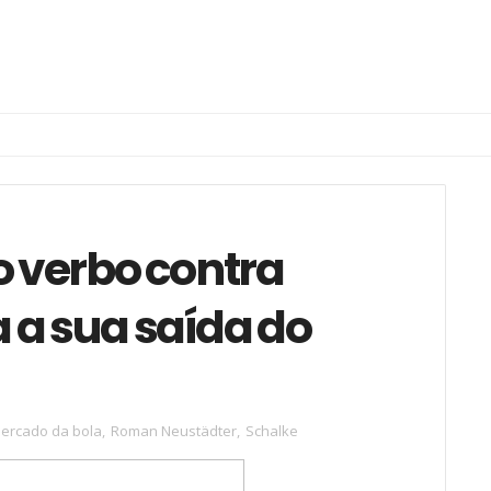
o verbo contra
 a sua saída do
ercado da bola
,
Roman Neustädter
,
Schalke