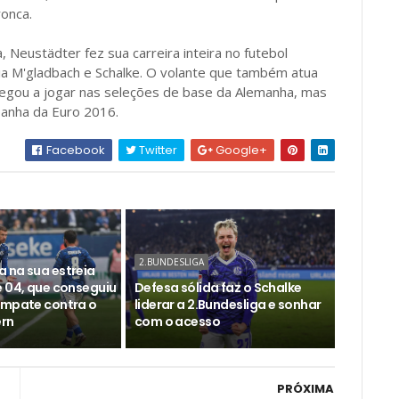
ronca.
, Neustädter fez sua carreira inteira no futebol
a M'gladbach e Schalke. O volante que também atua
hegou a jogar nas seleções de base da Alemanha, mas
mpanha da Euro 2016.
Facebook
Twitter
Google+
2.BUNDESLIGA
 na sua estreia
e 04, que conseguiu
Defesa sólida faz o Schalke
empate contra o
liderar a 2.Bundesliga e sonhar
ern
com o acesso
PRÓXIMA