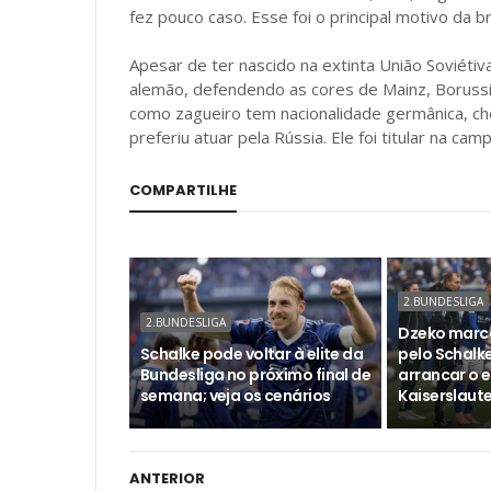
fez pouco caso. Esse foi o principal motivo da b
Apesar de ter nascido na extinta União Soviétiva
alemão, defendendo as cores de Mainz, Borussi
como zagueiro tem nacionalidade germânica, c
preferiu atuar pela Rússia. Ele foi titular na ca
COMPARTILHE
2.BUNDESLIGA
2.BUNDESLIGA
Dzeko marca
Schalke pode voltar à elite da
pelo Schalk
Bundesliga no próximo final de
arrancar o 
semana; veja os cenários
Kaiserslaut
ANTERIOR