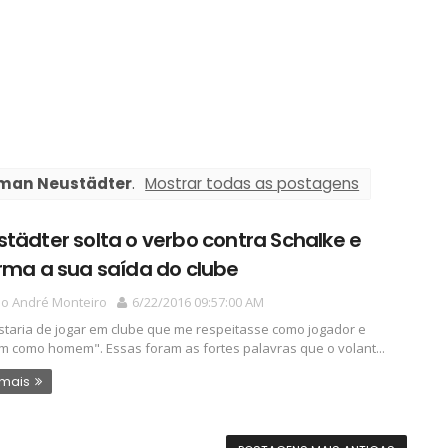
man Neustädter
.
Mostrar todas as postagens
tädter solta o verbo contra Schalke e
rma a sua saída do clube
io André Monteiro
6/22/2016 09:57:00 AM
staria de jogar em clube que me respeitasse como jogador e
 como homem". Essas foram as fortes palavras que o volant...
 mais