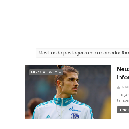
Mostrando postagens com marcador
Ro
Neus
MERCADO DA BOLA
info
Már
"Eu go
também
Leia