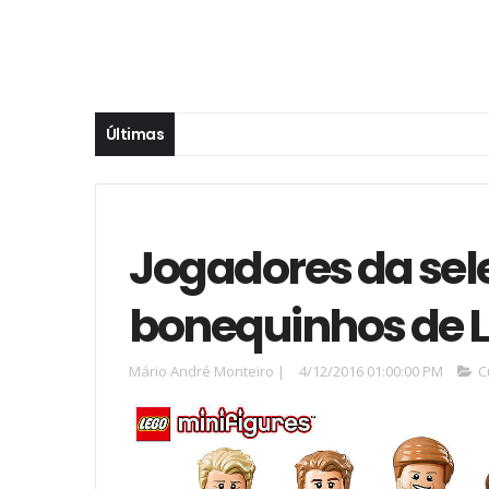
Últimas
Jogadores da se
bonequinhos de L
Mário André Monteiro
|
4/12/2016 01:00:00 PM
C