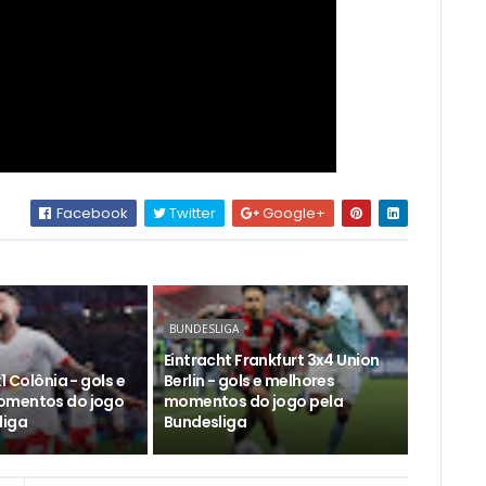
Facebook
Twitter
Google+
BUNDESLIGA
Eintracht Frankfurt 3x4 Union
1 Colônia - gols e
Berlin - gols e melhores
omentos do jogo
momentos do jogo pela
liga
Bundesliga