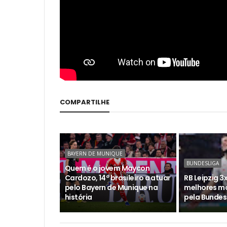
COMPARTILHE
BAYERN DE MUNIQUE
BUNDESLIGA
Quem é o jovem Maycon
Cardozo, 14º brasileiro a atuar
RB Leipzig 3x
pelo Bayern de Munique na
melhores m
história
pela Bundes