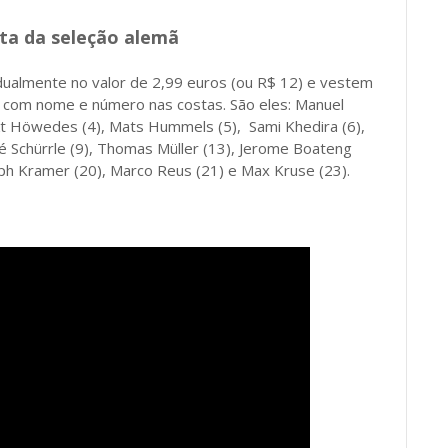
ta da seleção alemã
dualmente no valor de 2,99 euros (ou R$ 12) e vestem
, com nome e número nas costas. São eles: Manuel
ikt Höwedes (4), Mats Hummels (5),
Sami Khedira (6),
ré Schürrle (9), Thomas Müller (13), Jerome Boateng
oph Kramer (20), Marco Reus (21) e Max Kruse (23).