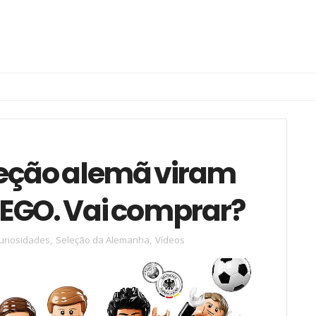
leção alemã viram
EGO. Vai comprar?
uriosidades
,
Seleção da Alemanha
,
Vídeos