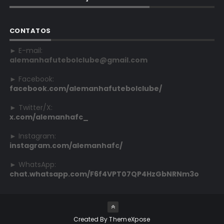
CONTATOS
► E-mail:
alemanhafutebolclube@gmail.com
► Facebook:
facebook.com/alemanhafutebolclube/
► Twitter/X:
x.com/alemanhafc_
► Instagram:
instagram.com/alemanhafc/
► WhatsApp:
chat.whatsapp.com/F6f4VPT07QP4HzGbNRNm3o
Created By
ThemeXpose