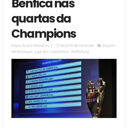
Benfica nas
quartas da
Champions
Mário André Monteiro
|
3/18/2016 08:18:00 AM
Bayern
de Munique
,
Liga dos Campeões
,
Wolfsburg