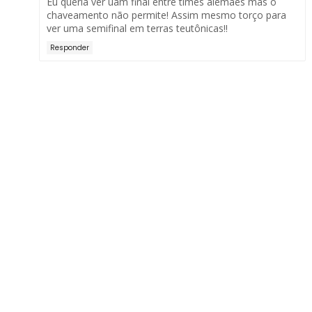
Eu queria ver uam final entre times alemães mas o
chaveamento não permite! Assim mesmo torço para
ver uma semifinal em terras teutônicas!!
Responder