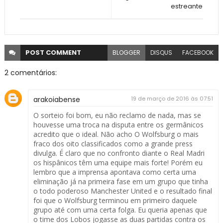
estreante
POST
COMMENT
BLOGGER
DISQUS
FACEBOOK
2 comentários:
arakoiabense
19 de março de 2016 às 07:51
O sorteio foi bom, eu não reclamo de nada, mas se
houvesse uma troca na disputa entre os germânicos
acredito que o ideal. Não acho O Wolfsburg o mais
fraco dos oito classificados como a grande press
divulga. É claro que no confronto diante o Real Madri
os hispânicos têm uma equipe mais forte! Porém eu
lembro que a imprensa apontava como certa uma
eliminação já na primeira fase em um grupo que tinha
o todo poderoso Manchester United e o resultado final
foi que o Wolfsburg terminou em primeiro daquele
grupo até com uma certa folga. Eu queria apenas que
o time dos Lobos jogasse as duas partidas contra os