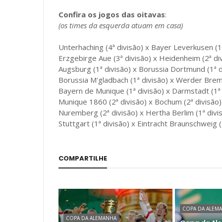
Confira os jogos das oitavas
:
(os times da esquerda atuam em casa)
Unterhaching (4ª divisão) x Bayer Leverkusen (1
Erzgebirge Aue (3ª divisão) x Heidenheim (2ª di
Augsburg (1ª divisão) x Borussia Dortmund (1ª d
Borussia M'gladbach (1ª divisão) x Werder Brem
Bayern de Munique (1ª divisão) x Darmstadt (1ª 
Munique 1860 (2ª divisão) x Bochum (2ª divisão)
Nuremberg (2ª divisão) x Hertha Berlim (1ª divi
Stuttgart (1ª divisão) x Eintracht Braunschweig (
COMPARTILHE
COPA DA ALEM
COPA DA ALEMANHA