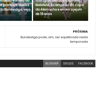
manha: sorteio da
Stuttgart derrota o Arminia
se promove duelos
Bielefeld, é campeão da Copa
da Bundesliga; veja
da Alemanha e encerra jejum
de 18 anos
PRÓXIMA
Bundesliga pode, sim, ser equilibrada nesta
temporada
BLOGGER
DISQUS
FACEBOOK