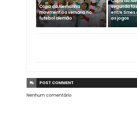
Copa da Ale
Copa da Alemanha
segunda fa
movimenta a semana no
entre times 
futebol alemão
os jogos
POST
COMMENT
Nenhum comentário