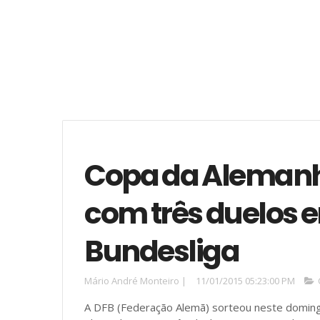
Copa da Alemanha
com três duelos e
Bundesliga
Mário André Monteiro
|
11/01/2015 05:23:00 PM
A DFB (Federação Alemã) sorteou neste domingo