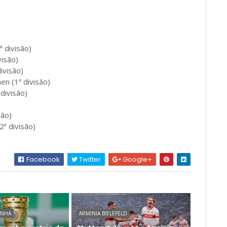
ª divisão)
visão)
ivisão)
en (1ª divisão)
divisão)
são)
2ª divisão)
Facebook
Twitter
Google+
ANHA
ARMINIA BIELEFELD