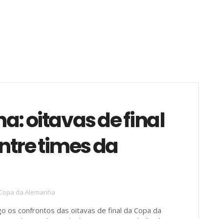
: oitavas de final
ntre times da
Copa da Alemanha
 os confrontos das oitavas de final da Copa da