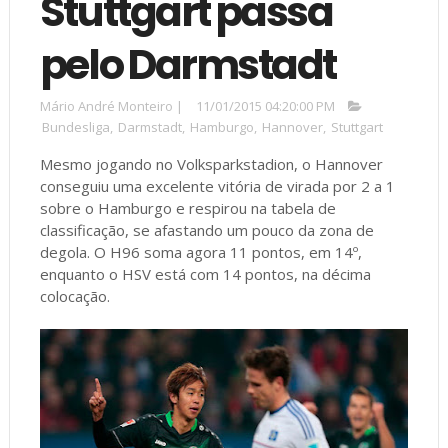
Stuttgart passa
pelo Darmstadt
Mário André Monteiro
|
11/01/2015 04:20:00 PM
Bundesliga
,
Darmstadt
,
Hamburgo
,
Hannover
,
Stuttgart
Mesmo jogando no Volksparkstadion, o Hannover
conseguiu uma excelente vitória de virada por 2 a 1
sobre o Hamburgo e respirou na tabela de
classificação, se afastando um pouco da zona de
degola. O H96 soma agora 11 pontos, em 14º,
enquanto o HSV está com 14 pontos, na décima
colocação.