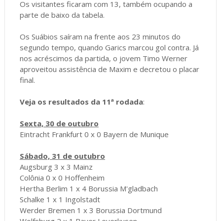
Os visitantes ficaram com 13, também ocupando a
parte de baixo da tabela.
Os Suábios saíram na frente aos 23 minutos do
segundo tempo, quando Garics marcou gol contra. Já
nos acréscimos da partida, o jovem Timo Werner
aproveitou assistência de Maxim e decretou o placar
final.
Veja os resultados da 11ª rodada
:
Sexta, 30 de outubro
Eintracht Frankfurt 0 x 0 Bayern de Munique
Sábado, 31 de outubro
Augsburg 3 x 3 Mainz
Colônia 0 x 0 Hoffenheim
Hertha Berlim 1 x 4 Borussia M'gladbach
Schalke 1 x 1 Ingolstadt
Werder Bremen 1 x 3 Borussia Dortmund
Wolfsburg 2 x 1 Bayer Leverkusen