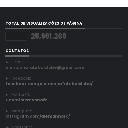
TOTAL DE VISUALIZAÇÕES DE PÁGINA
25,961,265
CONTATOS
► E-mail:
alemanhafutebolclube@gmail.com
► Facebook:
facebook.com/alemanhafutebolclube/
► Twitter/X:
x.com/alemanhafc_
► Instagram:
instagram.com/alemanhafc/
► WhatsApp: