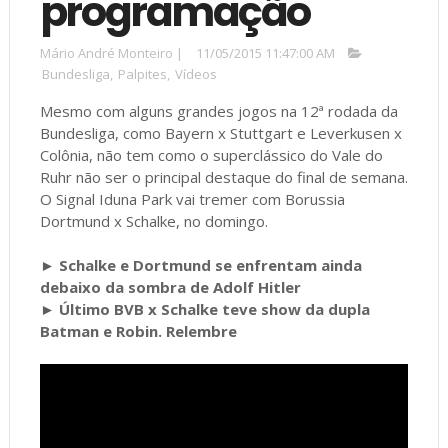
programação
Mário André Monteiro
|
11/05/2015 11:47:00 AM
Bundesliga
,
Palpites
,
Vídeos
Mesmo com alguns grandes jogos na 12ª rodada da
Bundesliga, como Bayern x Stuttgart e Leverkusen x
Colônia, não tem como o superclássico do Vale do
Ruhr não ser o principal destaque do final de semana.
O Signal Iduna Park vai tremer com Borussia
Dortmund x Schalke, no domingo.
►
Schalke e Dortmund se enfrentam ainda
debaixo da sombra de Adolf Hitler
►
Último BVB x Schalke teve show da dupla
Batman e Robin. Relembre