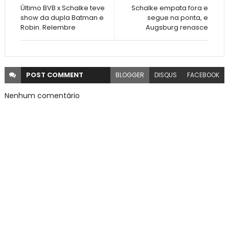
Último BVB x Schalke teve
Schalke empata fora e
show da dupla Batman e
segue na ponta, e
Robin. Relembre
Augsburg renasce
POST
COMMENT
BLOGGER
DISQUS
FACEBOOK
Nenhum comentário