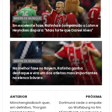
BAYERN DE MUNIQUE
Em excelente fase, Rafinha é comparado a Lahm e
Heynckes dispara: "Mais forte que Daniel Alves"
BAYERN DE MUNIQUE
Na melhor fase no Bayern, Rafinha ganha
destaque e vira um dos atletas mais importantes
no elenco bávaro
ANTERIOR
PRÓXIMA
Mönchengladbach quer,
Dortmund cede o empate
em definitivo, Thorgan
ao Wolfsburg no fim.