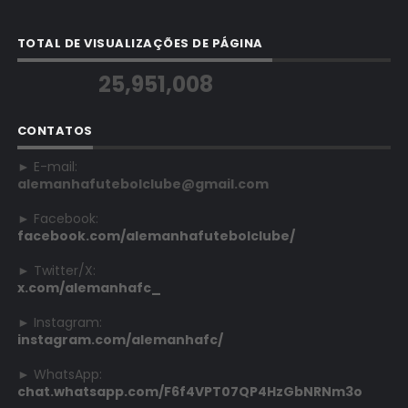
TOTAL DE VISUALIZAÇÕES DE PÁGINA
25,951,008
CONTATOS
► E-mail:
alemanhafutebolclube@gmail.com
► Facebook:
facebook.com/alemanhafutebolclube/
► Twitter/X:
x.com/alemanhafc_
► Instagram:
instagram.com/alemanhafc/
► WhatsApp:
chat.whatsapp.com/F6f4VPT07QP4HzGbNRNm3o