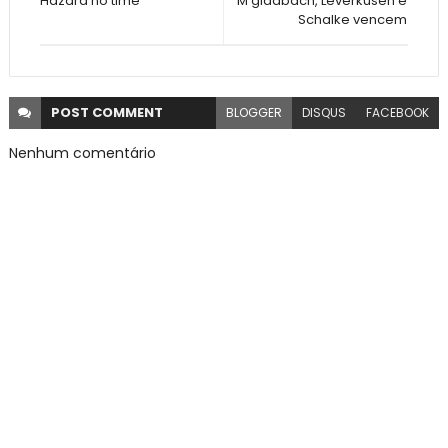
Hazard no time
M'gladbach, Leverkusen e
Schalke vencem
POST
COMMENT
BLOGGER
DISQUS
FACEBOOK
Nenhum comentário