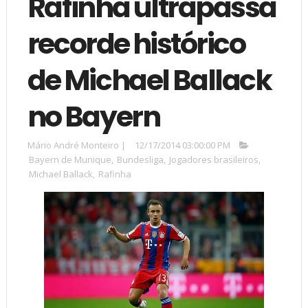
Rafinha ultrapassa
recorde histórico
de Michael Ballack
no Bayern
Mário André Monteiro
|
12/17/2014 03:00:00 PM
Bayern de Munique
,
Bundesliga
,
Jogadores brasileiros
,
Michael Ballack
,
Rafinha