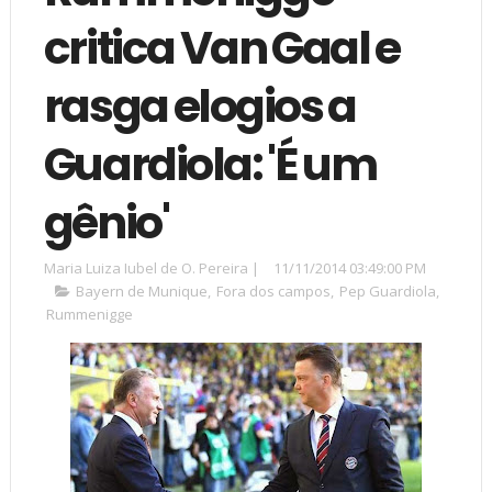
critica Van Gaal e
rasga elogios a
Guardiola: 'É um
gênio'
Maria Luiza Iubel de O. Pereira
|
11/11/2014 03:49:00 PM
Bayern de Munique
,
Fora dos campos
,
Pep Guardiola
,
Rummenigge