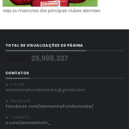
Veja os mascotes dos principais clubes alemães
TOTAL DE VISUALIZAÇÕES DE PÁGINA
25,988,327
CONTATOS
► E-mail:
alemanhafutebolclube@gmail.com
► Facebook:
facebook.com/alemanhafutebolclube/
► Twitter/X:
x.com/alemanhafc_