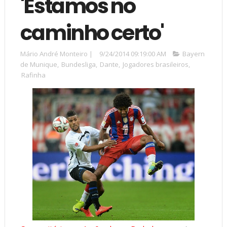
'Estamos no
caminho certo'
Mário André Monteiro
|
9/24/2014 09:19:00 AM
Bayern
de Munique
,
Bundesliga
,
Dante
,
Jogadores brasileiros
,
Rafinha