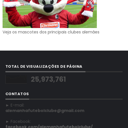
Veja os mascotes dos principais clubes alemães
TOTAL DE VISUALIZAÇÕES DE PÁGINA
25,973,761
CONTATOS
► E-mail:
alemanhafutebolclube@gmail.com
► Facebook:
facebook.com/alemanhafutebolclube/