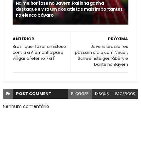
Na melhor fase no Bayern, Rafinha ganha
destaque e vira um dos atletas mais importantes
no elenco bávaro
ANTERIOR
PRÓXIMA
Brasil quer fazer amistoso
Jovens brasileiros
contra a Alemanha para
passam o dia com Neuer,
vingar o 'eterno 7 a 1'
Schweinsteiger, Ribéry e
Dante no Bayern
POST
COMMENT
BLOGGER
DISQUS
FACEBOOK
Nenhum comentário