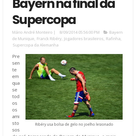
Bayern na final da
Supercopa
Mário André Monteiro
|
8/09/2014 05:56:00 PM
Bayern
de Munique
,
Franck Ribéry
,
Jogadores brasileiros
,
Rafinha
,
Supercopa da Alemanha
Pre
sen
te
em
qua
se
tod
os
os
ami
sto
Ribéry usa bolsa de gelo no joelho lesionado
sos