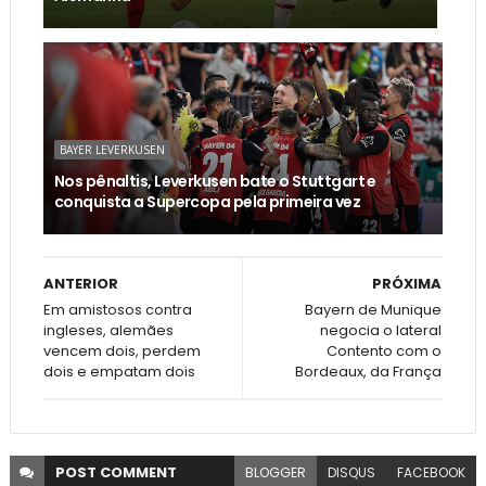
BAYER LEVERKUSEN
Nos pênaltis, Leverkusen bate o Stuttgart e
conquista a Supercopa pela primeira vez
ANTERIOR
PRÓXIMA
Em amistosos contra
Bayern de Munique
ingleses, alemães
negocia o lateral
vencem dois, perdem
Contento com o
dois e empatam dois
Bordeaux, da França
POST
COMMENT
BLOGGER
DISQUS
FACEBOOK