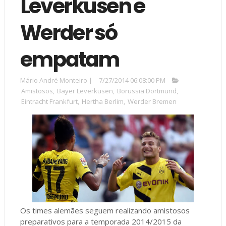
Leverkusen e
Werder só
empatam
Mário André Monteiro
|
7/27/2014 06:08:00 PM
Amistosos
,
Bayer Leverkusen
,
Borussia Dortmund
,
Eintracht Frankfurt
,
Hertha Berlim
,
Werder Bremen
Os times alemães seguem realizando amistosos
preparativos para a temporada 2014/2015 da