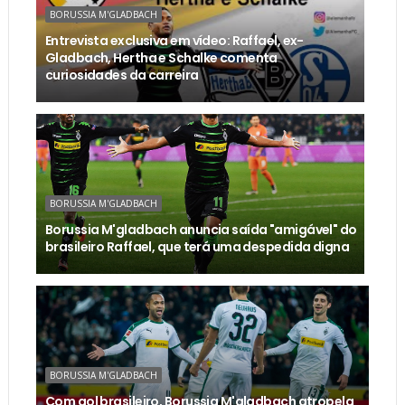
BORUSSIA M'GLADBACH
Entrevista exclusiva em vídeo: Raffael, ex-
Gladbach, Hertha e Schalke comenta
curiosidades da carreira
BORUSSIA M'GLADBACH
Borussia M'gladbach anuncia saída "amigável" do
brasileiro Raffael, que terá uma despedida digna
BORUSSIA M'GLADBACH
Com gol brasileiro, Borussia M'gladbach atropela