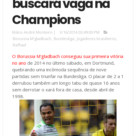
buscará vaga na
Champions
Mário André Monteiro
|
3/16/2014 03:49:00 PM
Borussia M'gladbach
,
Bundesliga
,
Jogadores brasileiros
,
Raffael
O Borussia M'gladbach conseguiu sua primeira vitória
no ano
de 2014 no último sábado, em Dortmund,
quebrando uma incômoda sequência de nove
partidas sem triunfar na Bundesliga. O placar de 2 a 1
derrubou também um longo tabu de quase 16 anos
sem derrotar o xará fora de casa, desde abril de
1998.