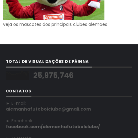
Veja os mascotes dos principais clubes alemães
TOTAL DE VISUALIZAÇÕES DE PÁGINA
25,975,746
CONTATOS
► E-mail:
alemanhafutebolclube@gmail.com
► Facebook:
facebook.com/alemanhafutebolclube/