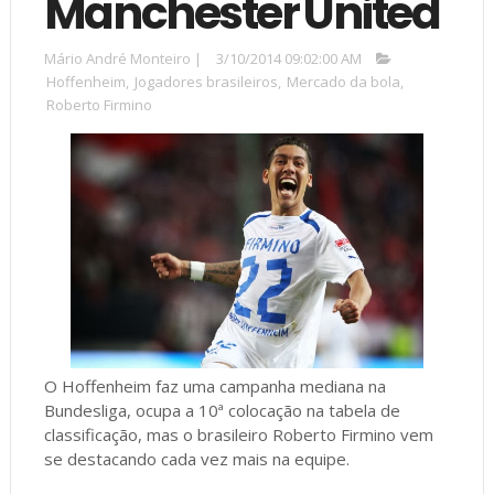
Manchester United
Mário André Monteiro
|
3/10/2014 09:02:00 AM
Hoffenheim
,
Jogadores brasileiros
,
Mercado da bola
,
Roberto Firmino
O Hoffenheim faz uma campanha mediana na
Bundesliga, ocupa a 10ª colocação na tabela de
classificação, mas o brasileiro Roberto Firmino vem
se destacando cada vez mais na equipe.