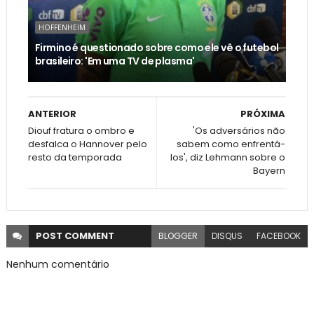
HOFFENHEIM
Firmino é questionado sobre como ele vê o futebol
brasileiro: 'Em uma TV de plasma'
ANTERIOR
PRÓXIMA
Diouf fratura o ombro e
'Os adversários não
desfalca o Hannover pelo
sabem como enfrentá-
resto da temporada
los', diz Lehmann sobre o
Bayern
POST
COMMENT
BLOGGER
DISQUS
FACEBOOK
Nenhum comentário