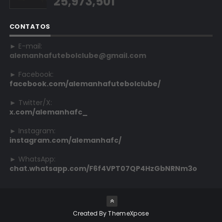
25,973,501
CONTATOS
► E-mail:
alemanhafutebolclube@gmail.com
► Facebook:
facebook.com/alemanhafutebolclube/
► Twitter/X:
x.com/alemanhafc_
► Instagram:
instagram.com/alemanhafc/
► WhatsApp:
chat.whatsapp.com/F6f4VPT07QP4HzGbNRNm3o
Created By
ThemeXpose