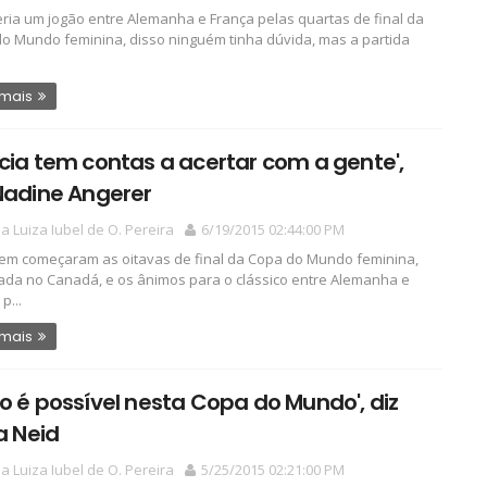
ria um jogão entre Alemanha e França pelas quartas de final da
o Mundo feminina, disso ninguém tinha dúvida, mas a partida
 mais
cia tem contas a acertar com a gente',
Nadine Angerer
a Luiza Iubel de O. Pereira
6/19/2015 02:44:00 PM
m começaram as oitavas de final da Copa do Mundo feminina,
ada no Canadá, e os ânimos para o clássico entre Alemanha e
p...
 mais
o é possível nesta Copa do Mundo', diz
ia Neid
a Luiza Iubel de O. Pereira
5/25/2015 02:21:00 PM