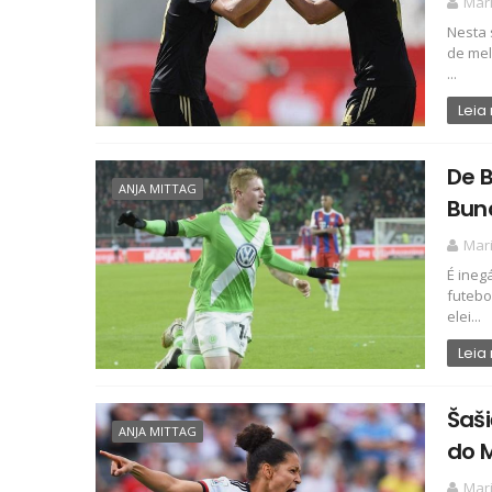
Mari
Nesta 
de mel
...
Leia
De B
ANJA MITTAG
Bun
Mari
É ineg
futebo
elei...
Leia
Šaši
ANJA MITTAG
do 
Mari