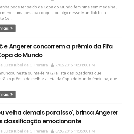
anha pode ter saído da Copa do Mundo feminina sem medalha ,
 menos uma pessoa conquistou algo nesse Mundial: foi a
e Cé...
 mais
ć e Angerer concorrem a prêmio da Fifa
Copa do Mundo
a Luiza Iubel de O. Pereira
7/02/2015 10:31:00 PM
 anunciou nesta quinta-feira (2) a lista das jogadoras que
arão o prêmio de melhor atleta da Copa do Mundo feminina, que
 mais
ou velha demais para isso', brinca Angerer
s classificação emocionante
a Luiza Iubel de O. Pereira
6/26/2015 11:35:00 PM