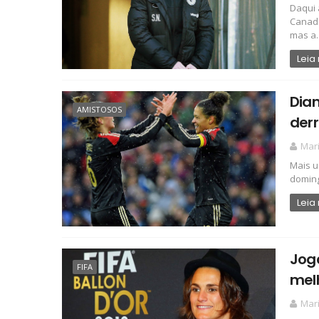
Daqui 
Canadá
mas a..
Leia
Dia
AMISTOSOS
der
Mari
Mais u
doming
Leia
Jog
FIFA
mel
Mari