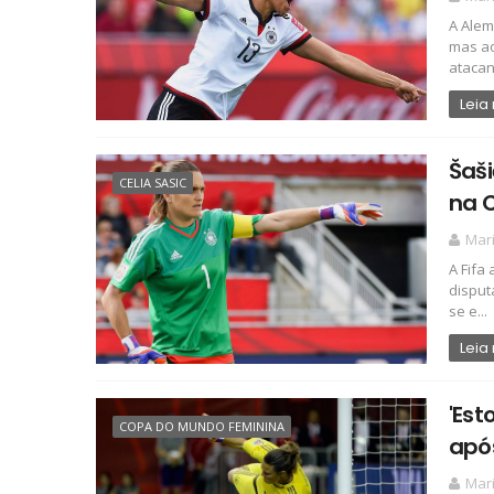
A Alem
mas ao
atacant
Leia
Šaši
CELIA SASIC
na 
Mari
A Fifa
disput
se e...
Leia
'Est
COPA DO MUNDO FEMININA
apó
Mari