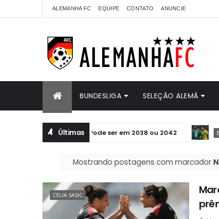
ALEMANHA FC
EQUIPE
CONTATO
ANUNCIE
BUNDESLIGA
SELEÇÃO ALEMÃ
Últimas
opa do Mundo. Pode ser em 2038 ou 2042
BUNDESLIGA
Mostrando postagens com marcador
N
Maro
CELIA SASIC
prê