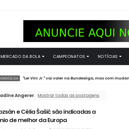
MERCADO DA BOLA
CAMPEONATOS
NOTÍCIAS
"Lei Vini Jr." vai valer na Bundesliga, mas com mudança imp
adine Angerer
.
Mostrar todas as postagens
zsán e Célia Šašić são indicadas a
mio de melhor da Europa