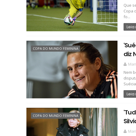
Que se
Copa d
fo...
Leia
'Sué
COPA DO MUNDO FEMININA
diz 
Mari
Nem be
disput
Suécia 
Leia
'Tud
COPA DO MUNDO FEMININA
Silv
Mari