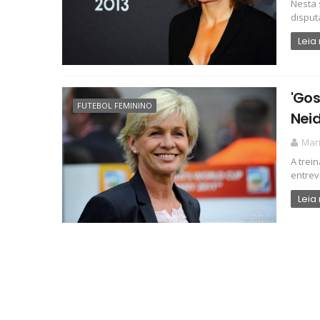
Nesta 
disput
Leia
'Gos
FUTEBOL FEMININO
Neid
Mari
A trei
entrevi
Leia