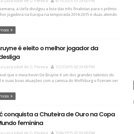
a Luiza Iubel de O. Pereira
8/13/2015 01:24:00 PM
semana, a Uefa divulgou a lista das três finalistas para o prêmio
hor jogadora na Europa na temporada 2014-2015 e duas alemãs
 mais
ruyne é eleito o melhor jogador da
desliga
a Luiza Iubel de O. Pereira
7/27/2015 02:33:00 PM
ável que o meia Kevin De Bruyne é um dos grandes talentos do
l e suas boas atuações com a camisa do Wolfsburg o fizeram ser
 mais
ć conquista a Chuteira de Ouro na Copa
Mundo feminina
a Luiza Iubel de O. Pereira
7/06/2015 02:03:00 PM