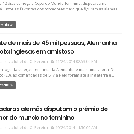
a 12 dias começa a Copa do Mundo feminina, disputada no
. Entre as favoritas dos torcedores claro que figuram as alemãs,
.
 mais
nte de mais de 45 mil pessoas, Alemanha
rota inglesas em amistoso
a Luiza Iubel de O. Pereira
11/24/2014 02:53:00 PM
m jogo da seleção feminina da Alemanha e mais uma vitória. No
o (23), as comandadas de Silvia Neid foram até a Inglaterra e...
 mais
adoras alemãs disputam o prêmio de
hor do mundo no feminino
a Luiza Iubel de O. Pereira
10/24/2014 11:50:00 AM