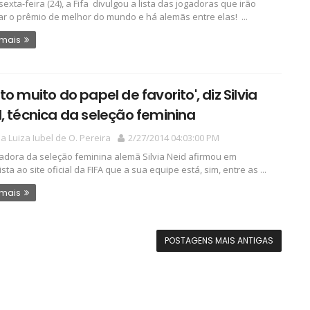
sexta-feira (24), a Fifa divulgou a lista das jogadoras que irão
ar o prêmio de melhor do mundo e há alemãs entre elas! ...
 mais
to muito do papel de favorito', diz Silvia
, técnica da seleção feminina
a Luiza Iubel de O. Pereira
2/27/2014 04:03:00 PM
nadora da seleção feminina alemã Silvia Neid afirmou em
sta ao site oficial da FIFA que a sua equipe está, sim, entre as ...
 mais
POSTAGENS MAIS ANTIGAS