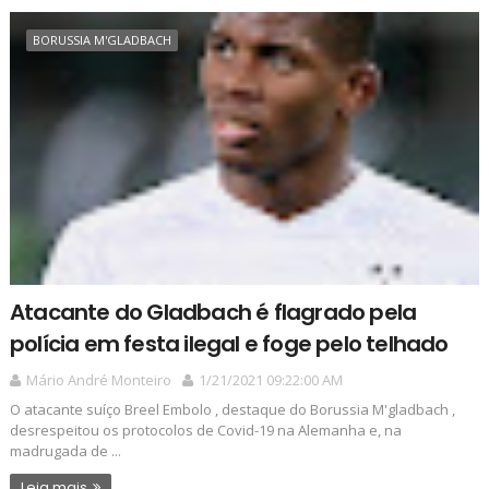
BORUSSIA M'GLADBACH
Atacante do Gladbach é flagrado pela
polícia em festa ilegal e foge pelo telhado
Mário André Monteiro
1/21/2021 09:22:00 AM
O atacante suíço Breel Embolo , destaque do Borussia M'gladbach ,
desrespeitou os protocolos de Covid-19 na Alemanha e, na
madrugada de ...
Leia mais