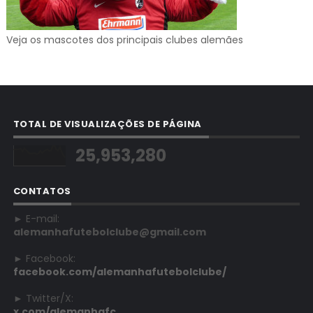
Veja os mascotes dos principais clubes alemães
TOTAL DE VISUALIZAÇÕES DE PÁGINA
25,953,280
CONTATOS
► E-mail:
alemanhafutebolclube@gmail.com
► Facebook:
facebook.com/alemanhafutebolclube/
► Twitter/X:
x.com/alemanhafc_