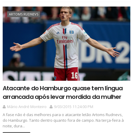
ARTOMS RUDNEVS
Atacante do Hamburgo quase tem língua
arrancada após levar mordida da mulher
Mário André Monteiro
9/03/2015 11:24:00 PM
A fase não é das melhores para o atacante letão Artoms Rudnevs,
do Hamburgo. Tanto dentro quanto fora de campo. Na terça-feira à
noite, dura...