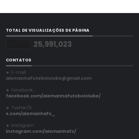
TOTAL DE VISUALIZAÇÕES DE PÁGINA
25,991,023
CONTATOS
► E-mail:
alemanhafutebolclube@gmail.com
► Facebook:
facebook.com/alemanhafutebolclube/
► Twitter/X:
x.com/alemanhafc_
► Instagram:
instagram.com/alemanhafc/