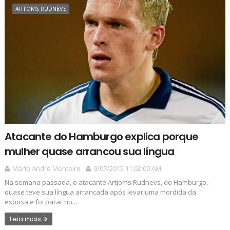
ARTOMS RUDNEVS
Atacante do Hamburgo explica porque
mulher quase arrancou sua língua
Mário André Monteiro
9/07/2015 11:02:00 AM
Na semana passada, o atacante Artjoms Rudnevs, do Hamburgo,
quase teve sua língua arrancada após levar uma mordida da
esposa e foi parar no...
Leia mais