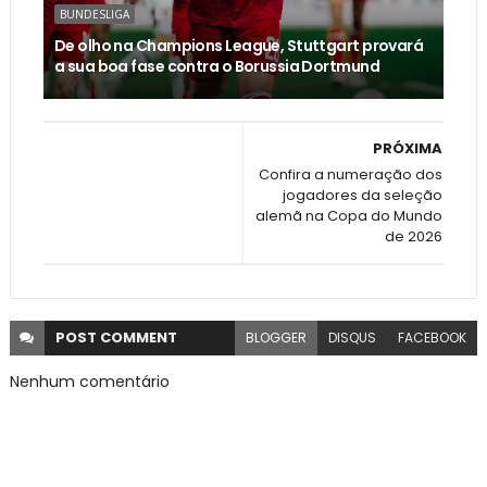
BUNDESLIGA
De olho na Champions League, Stuttgart provará
a sua boa fase contra o Borussia Dortmund
PRÓXIMA
Confira a numeração dos
jogadores da seleção
alemã na Copa do Mundo
de 2026
POST
COMMENT
BLOGGER
DISQUS
FACEBOOK
Nenhum comentário