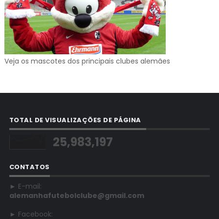
Veja os mascotes dos principais clubes alemães
TOTAL DE VISUALIZAÇÕES DE PÁGINA
25,983,197
CONTATOS
► E-mail:
alemanhafutebolclube@gmail.com
► Facebook: