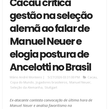
Cacau critica
gestão na seleção
alemã ao falar de
Manuel Neuer e
elogia postura de
Ancelotti no Brasil
Mário André Monteiro
|
5/27/2026 03:31:00 PM
Cacau
,
Copa do Mundo
,
Jogadores brasileiros
,
Manuel Neuer
,
Seleção da Alemanha
,
Stuttgart
Ex-atacante contesta convocação de última hora de
Manuel Neuer
e analisa favoritismo na