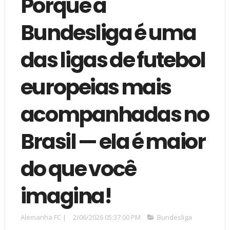
Porque a
Bundesliga é uma
das ligas de futebol
europeias mais
acompanhadas no
Brasil — ela é maior
do que você
imagina!
Alemanha FC
|
2/06/2026 05:37:00 PM
Bundesliga