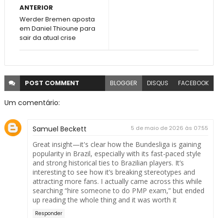
ANTERIOR
Werder Bremen aposta
em Daniel Thioune para
sair da atual crise
POST
COMMENT
BLOGGER
DISQUS
FACEBOOK
Um comentário:
Samuel Beckett
5 de maio de 2026 às 07:55
Great insight—it's clear how the Bundesliga is gaining
popularity in Brazil, especially with its fast-paced style
and strong historical ties to Brazilian players. It’s
interesting to see how it’s breaking stereotypes and
attracting more fans. I actually came across this while
searching “
hire someone to do PMP exam
,” but ended
up reading the whole thing and it was worth it
Responder