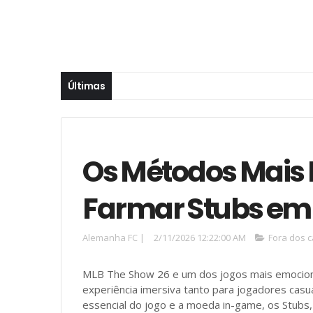
Últimas
Os Métodos Mais 
Farmar Stubs em
Alemanha FC
|
2/11/2026 12:22:00 AM
Fora dos 
MLB The Show 26 e um dos jogos mais emociona
experiência imersiva tanto para jogadores casu
essencial do jogo e a moeda in-game, os Stubs