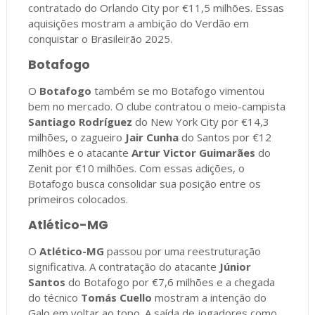
contratado do Orlando City por €11,5 milhões. Essas
aquisições mostram a ambição do Verdão em
conquistar o Brasileirão 2025.
Botafogo
O
Botafogo
também se mo Botafogo vimentou
bem no mercado. O clube contratou o meio-campista
Santiago Rodríguez
do New York City por €14,3
milhões, o zagueiro
Jair Cunha
do Santos por €12
milhões e o atacante
Artur Victor Guimarães
do
Zenit por €10 milhões. Com essas adições, o
Botafogo busca consolidar sua posição entre os
primeiros colocados.
Atlético-MG
O
Atlético-MG
passou por uma reestruturação
significativa. A contratação do atacante
Júnior
Santos
do Botafogo por €7,6 milhões e a chegada
do técnico
Tomás Cuello
mostram a intenção do
Galo em voltar ao topo. A saída de jogadores como