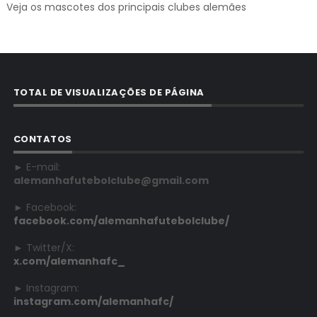
Veja os mascotes dos principais clubes alemães
TOTAL DE VISUALIZAÇÕES DE PÁGINA
CONTATOS
► E-mail:
alemanhafutebolclube@gmail.com
► Facebook:
facebook.com/alemanhafutebolclube/
► Twitter/X:
x.com/alemanhafc_
► Instagram:
instagram.com/alemanhafc/