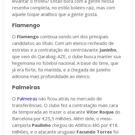
levantar o troféu? Então bora com a gente nessa
resenha completa, no estilo boleiro raiz, mas com
aquele toque analítico que a gente gosta.
Flamengo
O
Flamengo
continua sendo um dos principais
candidatos ao título. Com um elenco recheado de
estrelas e a contratação do centroavante
Juninho
,
que veio do Qarabag-AZE, o clube busca manter sua
hegemonia no futebol nacional. A base do time, que
já era forte, foi mantida, e a chegada de Juninho
adiciona mais profundidade ao elenco.
Palmeiras
O
Palmeiras
não ficou atrás no mercado de
transferências. O clube fez a contratação mais cara
da temporada ao trazer o atacante
Vitor Roque
do
Barcelona por €25,5 milhões. Além dele, o meio-
campista
Paulinho
chegou do Atlético-MG por €18
milhões, e o atacante uruguaio
Facundo Torres
foi