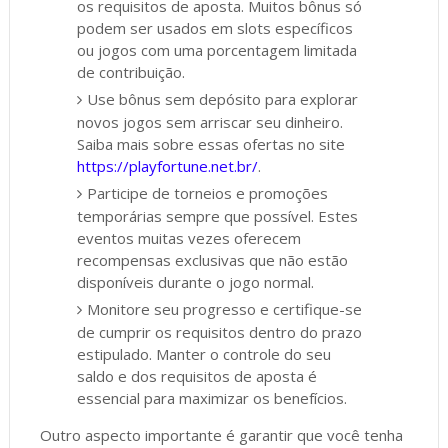
os requisitos de aposta. Muitos bônus só
podem ser usados em slots específicos
ou jogos com uma porcentagem limitada
de contribuição.
Use bônus sem depósito para explorar
novos jogos sem arriscar seu dinheiro.
Saiba mais sobre essas ofertas no site
https://playfortune.net.br/
.
Participe de torneios e promoções
temporárias sempre que possível. Estes
eventos muitas vezes oferecem
recompensas exclusivas que não estão
disponíveis durante o jogo normal.
Monitore seu progresso e certifique-se
de cumprir os requisitos dentro do prazo
estipulado. Manter o controle do seu
saldo e dos requisitos de aposta é
essencial para maximizar os benefícios.
Outro aspecto importante é garantir que você tenha