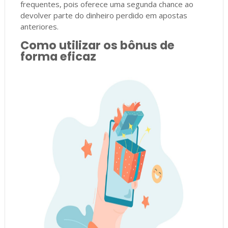
frequentes, pois oferece uma segunda chance ao
devolver parte do dinheiro perdido em apostas
anteriores.
Como utilizar os bônus de
forma eficaz