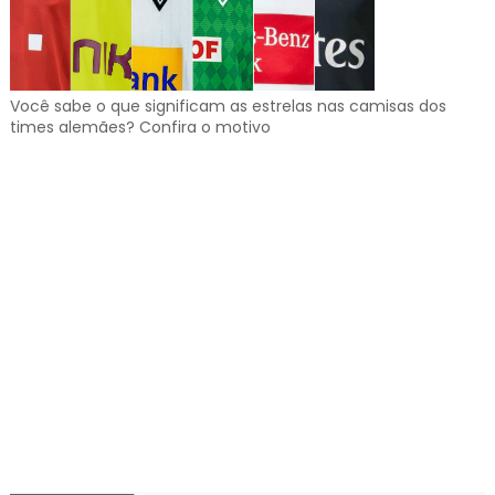
Você sabe o que significam as estrelas nas camisas dos
times alemães? Confira o motivo