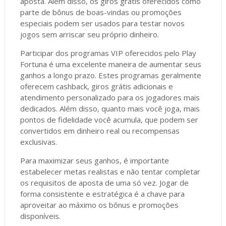
aposta. Além disso, os giros grátis oferecidos como
parte de bônus de boas-vindas ou promoções
especiais podem ser usados para testar novos
jogos sem arriscar seu próprio dinheiro.
Participar dos programas VIP oferecidos pelo Play
Fortuna é uma excelente maneira de aumentar seus
ganhos a longo prazo. Estes programas geralmente
oferecem cashback, giros grátis adicionais e
atendimento personalizado para os jogadores mais
dedicados. Além disso, quanto mais você joga, mais
pontos de fidelidade você acumula, que podem ser
convertidos em dinheiro real ou recompensas
exclusivas.
Para maximizar seus ganhos, é importante
estabelecer metas realistas e não tentar completar
os requisitos de aposta de uma só vez. Jogar de
forma consistente e estratégica é a chave para
aproveitar ao máximo os bônus e promoções
disponíveis.