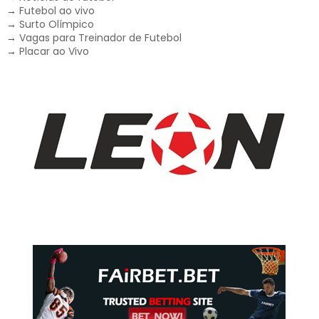
→
Futebol ao vivo
→
Surto Olímpico
→
Vagas para Treinador de Futebol
→
Placar ao Vivo