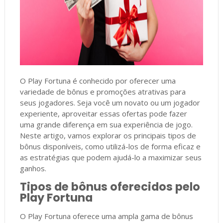
O Play Fortuna é conhecido por oferecer uma
variedade de bônus e promoções atrativas para
seus jogadores. Seja você um novato ou um jogador
experiente, aproveitar essas ofertas pode fazer
uma grande diferença em sua experiência de jogo.
Neste artigo, vamos explorar os principais tipos de
bônus disponíveis, como utilizá-los de forma eficaz e
as estratégias que podem ajudá-lo a maximizar seus
ganhos.
Tipos de bônus oferecidos pelo
Play Fortuna
O Play Fortuna oferece uma ampla gama de bônus