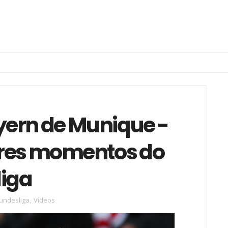
yern de Munique -
ores momentos do
liga
undesliga
,
Vídeos