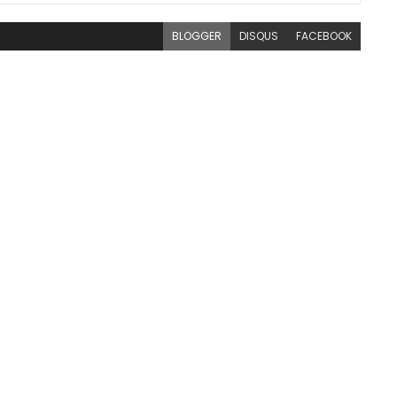
BLOGGER
DISQUS
FACEBOOK