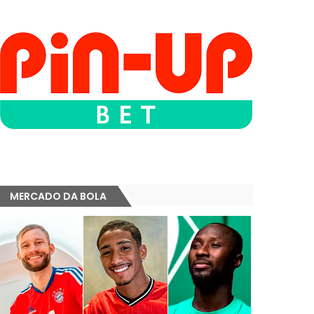
MERCADO DA BOLA