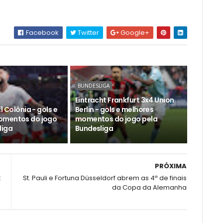
Facebook
Twitter
Google+
BUNDESLIGA
Eintracht Frankfurt 3x4 Union
1 Colônia - gols e
Berlin - gols e melhores
omentos do jogo
momentos do jogo pela
liga
Bundesliga
PRÓXIMA
:
St. Pauli e Fortuna Düsseldorf abrem as 4ª de finais
da Copa da Alemanha