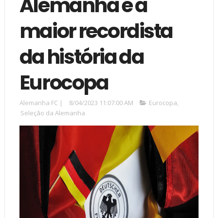
Alemanha é a
maior recordista
da história da
Eurocopa
Alemanha FC
|
8/04/2023 11:07:00 AM
Eurocopa
,
Seleção da Alemanha