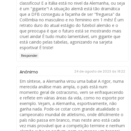
classificou! E a Itália está no nivel da Alemanha, ou seja
é um "gigante"! A situação alemã está tão dramática
que a DFB conseguiu a façanha de ser "freguesa" da
Colômbia no masculino e no feminino em 1 mês! É um
retrato duro do atual estágio do futebol alemão e o
que preocupa é que o futuro está se mostrando mais
cruel ainda! É tudo muito lamentável, um gigante que
está caindo pelas tabelas, agonizando na sarjeta
esportiva! É triste!
Responder
Anônimo
24 de agosto de 2023 às 18:22
Em síntese, a Alemanha virou uma baba! A rigor, numa
merecida análise mais ampla, o país está num
momento geral de ostracismo, vem se enfraquecendo
e reflete em várias áreas da vida, como no esporte por
exemplo. Vejam, a Alemanha, esportivamente, não
ganha nada. Pode-se cotar com grande atualidade o
campeonato mundial de atletismo, onde dificilmente o
país não passa em branco, mas neste ano está cada
vez mais provável que a competição termine e nenhum