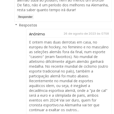
alemão suba ao podium, nem ao menos um bronze!
De fato, não é um período dos melhores na Alemanha,
resta saber quanto tempo irá durar!
Responder
Respostas
Anônimo
26 de agosto de 2023 às 07:58
E ontem mais duas derrotas em casa, no
europeu de hockey, no feminino e no masculino
as seleções alemãs fora da final, num esporte
"caseiro" (eram favoritos). No mundial de
atletismo dificilmente algum alemão ganhará
medalha. No recente mundial de ciclismo (outro
esporte tradicional no país), também a
participação alemã foi muito abaixo.
Recentemente no mundial de esportes
aquáticos idem, ou seja, é inegável a
decadência esportiva alemã, onde a "pa de cal"
será a euro e a olimpíada de paris, ambos
eventos em 2024! Vai ser duro, quem for
cronista esportivo.na Alemanha vai ter que
continuar a exaltar os outros...