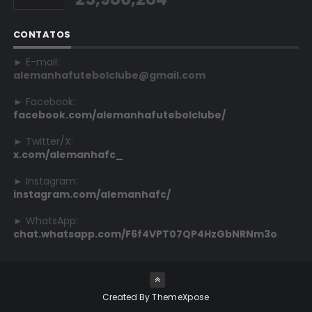
CONTATOS
► E-mail:
alemanhafutebolclube@gmail.com
► Facebook:
facebook.com/alemanhafutebolclube/
► Twitter/X:
x.com/alemanhafc_
► Instagram:
instagram.com/alemanhafc/
► WhatsApp:
chat.whatsapp.com/F6f4VPT07QP4HzGbNRNm3o
Created By
ThemeXpose