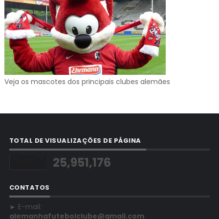
Veja os mascotes dos principais clubes alemães
TOTAL DE VISUALIZAÇÕES DE PÁGINA
25,951,176
CONTATOS
► E-mail:
alemanhafutebolclube@gmail.com