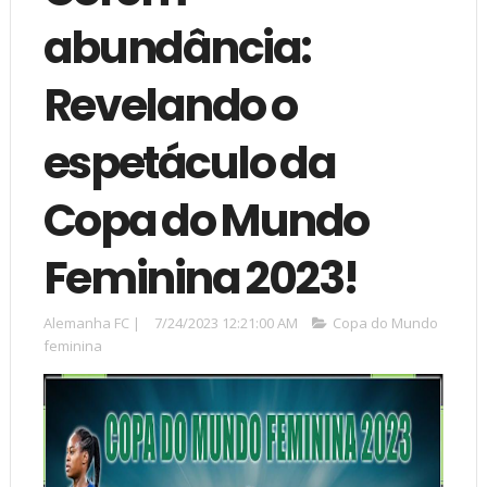
abundância:
Revelando o
espetáculo da
Copa do Mundo
Feminina 2023!
Alemanha FC
|
7/24/2023 12:21:00 AM
Copa do Mundo
feminina