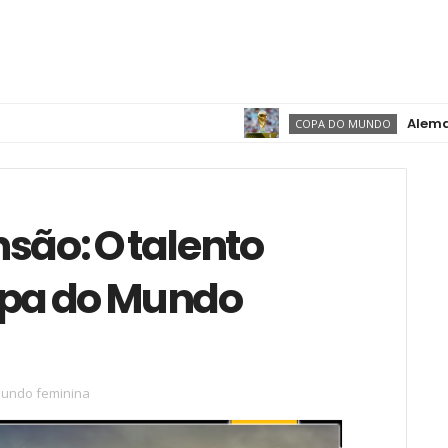
Alemanha quer
COPA DO MUNDO
são: O talento
pa do Mundo
undo feminina