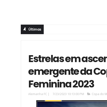
Últimas
Estrelas em ascen
emergente da Co
Feminina 2023
Alemanha FC
|
7/23/2023 10:13:00 PM
Copa do M