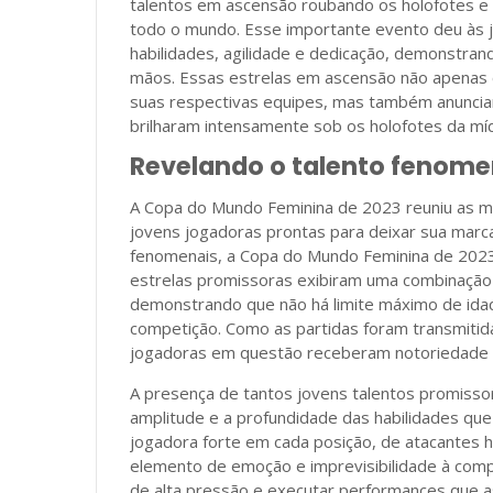
talentos em ascensão roubando os holofotes e
todo o mundo. Esse importante evento deu às 
habilidades, agilidade e dedicação, demonstran
mãos. Essas estrelas em ascensão não apenas co
suas respectivas equipes, mas também anunciara
brilharam intensamente sob os holofotes da míd
Revelando o talento fenome
A Copa do Mundo Feminina de 2023 reuniu as me
jovens jogadoras prontas para deixar sua marca
fenomenais, a Copa do Mundo Feminina de 2023
estrelas promissoras exibiram uma combinação p
demonstrando que não há limite máximo de idade
competição. Como as partidas foram transmiti
jogadoras em questão receberam notoriedade e
A presença de tantos jovens talentos promiss
amplitude e a profundidade das habilidades que
jogadora forte em cada posição, de atacantes 
elemento de emoção e imprevisibilidade à comp
de alta pressão e executar performances que as