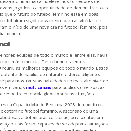
 deixando uma marca indelével nos torcedores de
jovens jogadoras a oportunidade de demonstrar suas
do que o futuro do futebol feminino está em boas
ntribuíram significativamente para as vitórias de
m o início de uma nova era no futebol feminino, pois
ia mundial.
nal
lhores equipes de todo o mundo e, entre elas, havia
 no cenário mundial. Descobrindo talentos
 reuniu as melhores equipes de todo o mundo. Essas
otente de habilidade natural e esforço diligente,
 para mostrar suas habilidades no mais alto nível de
das em vários
multicanais
para públicos diversos, as
 respeito em escala global por suas atuações.
ores na Copa do Mundo Feminina 2023 demonstrou a
 existem no futebol feminino. A ascensão de uma
habilidosas a defensoras corajosas, acrescentou um
etição. Elas foram capazes de se adaptar a situações
 fizeram vencer as partidas, o que lhes rendeu