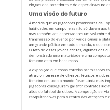
elogios dos torcedores e de especialistas no e
Uma visão do futuro
À medida que as jogadoras promissoras da Co
habilidades em campo, elas não só davam aos t
mas também aos espectadores um vislumbre do 
transmissão do evento por vários canais e plat
um grande público em todo o mundo, o que incen
O fato de essas jovens atletas, algumas das q
demonstrado uma maturidade e uma compostura t
feminino está em boas mãos.
A exposição que essas estrelas promissoras t
atraiu o interesse de olheiros, técnicos e club
feminino em todo o mundo foram ainda mais imp
jogadoras conseguiram garantir contratos lucrat
altos do futebol de clubes. A competição servi
catapultando-as para o centro das atenções e c