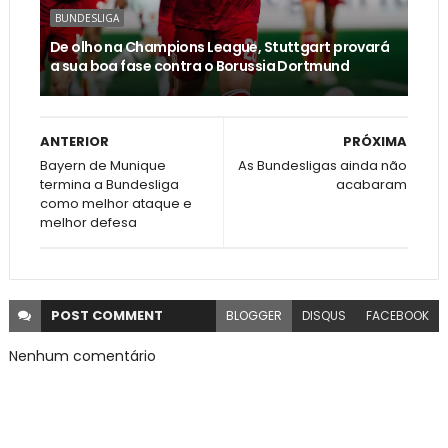
BUNDESLIGA
De olho na Champions League, Stuttgart provará
a sua boa fase contra o Borussia Dortmund
ANTERIOR
PRÓXIMA
Bayern de Munique
As Bundesligas ainda não
termina a Bundesliga
acabaram
como melhor ataque e
melhor defesa
POST
COMMENT
BLOGGER
DISQUS
FACEBOOK
Nenhum comentário