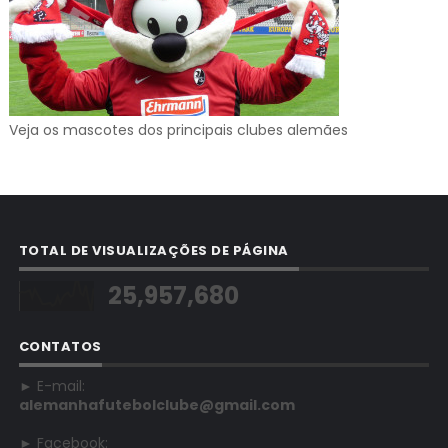
Veja os mascotes dos principais clubes alemães
TOTAL DE VISUALIZAÇÕES DE PÁGINA
25,957,680
CONTATOS
► E-mail:
alemanhafutebolclube@gmail.com
► Facebook: