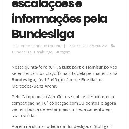
escalações e
informações pela
Bundesliga
Guilherme Henrique Loureiro
|
6/01/2023 08:52:00 AM
Bundesliga
,
Hamburgo
,
Stuttgart
Nesta quinta-feira (01),
Stuttgart
e
Hamburgo
vão
se enfrentar nos playoffs na luta pela permanência na
Bundesliga,
às 15h45 (horário de Brasília), na
Mercedes-Benz Arena.
Pelo Campeonato Alemão, os suábios terminaram a
competição na 16ª colocação com 33 pontos e agora
vão em busca de evitar mais um rebaixamento em
sua história.
Porém na última rodada da Bundesliga, o Stuttgart