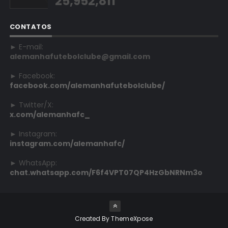
25,952,811
CONTATOS
► E-mail:
alemanhafutebolclube@gmail.com
► Facebook:
facebook.com/alemanhafutebolclube/
► Twitter/X:
x.com/alemanhafc_
► Instagram:
instagram.com/alemanhafc/
► WhatsApp:
chat.whatsapp.com/F6f4VPT07QP4HzGbNRNm3o
Created By
ThemeXpose