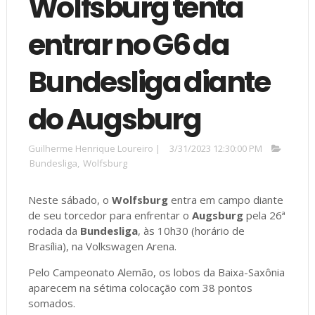
Wolfsburg tenta
entrar no G6 da
Bundesliga diante
do Augsburg
Guilherme Henrique Loureiro
|
3/31/2023 12:30:00 PM
Bundesliga
,
Wolfsburg
Neste sábado, o
Wolfsburg
entra em campo diante
de seu torcedor para enfrentar o
Augsburg
pela 26ª
rodada da
Bundesliga
, às 10h30 (horário de
Brasília), na Volkswagen Arena.
Pelo Campeonato Alemão, os lobos da Baixa-Saxônia
aparecem na sétima colocação com 38 pontos
somados.