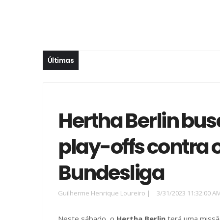
Últimas
Hertha Berlin bus
play-offs contra
Bundesliga
Guilherme Henrique Loureiro
|
3/31/2023 11:32:00 A
Neste sábado, o
Hertha Berlin
terá uma missão 