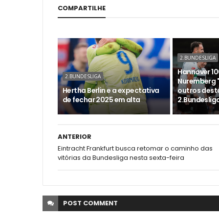
COMPARTILHE
2.BUNDESLIGA
Hannover 100
2.BUNDESLIGA
Nuremberg "1
Hertha Berlin e a expectativa
outros dest
de fechar 2025 em alta
2.Bundeslig
ANTERIOR
Eintracht Frankfurt busca retomar o caminho das
vitórias da Bundesliga nesta sexta-feira
POST
COMMENT