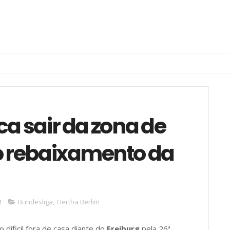
ca sair da zona de
 o rebaixamento da
M
Bundesliga
,
Hertha Berlim
díficil fora de casa diante do
Freiburg
pela 26ª