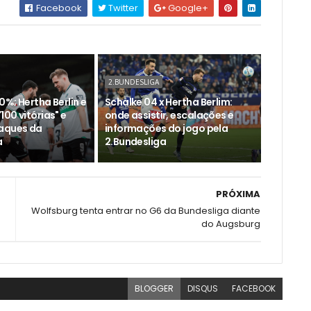
Facebook
Twitter
Google+
2.BUNDESLIGA
%; Hertha Berlin e
Schalke 04 x Hertha Berlim:
00 vitórias" e
onde assistir, escalações e
aques da
informações do jogo pela
a
2.Bundesliga
PRÓXIMA
Wolfsburg tenta entrar no G6 da Bundesliga diante
do Augsburg
BLOGGER
DISQUS
FACEBOOK